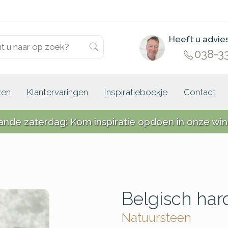
Heeft u advie
038-3
zen
Klantervaringen
Inspiratieboekje
Contact
ande zaterdag: Kom inspiratie opdoen in onze win
Belgisch har
Natuursteen