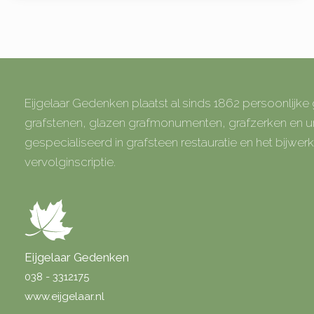
Eijgelaar Gedenken plaatst al sinds 1862 persoonlijk
grafstenen, glazen grafmonumenten, grafzerken en
gespecialiseerd in grafsteen restauratie en het bijwe
vervolginscriptie.
Eijgelaar Gedenken
038 - 3312175
www.eijgelaar.nl