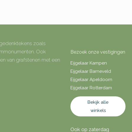
e gedenktekens zoals
 urnmonumenten. Ook
Bezoek onze vestigingen
rken van grafstenen met een
Eijgelaar Kampen
Eijgelaar Barneveld
Eijgelaar Apeldoorn
Eijgelaar Rotterdam
Bekijk alle
winkels
Ook op zaterdag