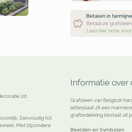
Betalen in termijn
Betaal uw grafsteen 
Lees hier onze voo
Informatie over
ecoratie 2d
Grafsteen van Belgisch har
letterplaat zit een marme
grafbedekking bestaat uit p
oonlijk, Eenvoudig tot
itioneel, Met bijzondere
Beelden en Symbolen