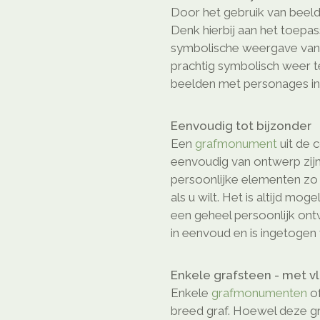
Door het gebruik van beeld
Denk hierbij aan het toepa
symbolische weergave van e
prachtig symbolisch weer 
beelden met personages in 
Eenvoudig tot bijzonder
Een
grafmonument
uit de c
eenvoudig van ontwerp zijn
persoonlijke elementen z
als u wilt. Het is altijd mog
een geheel persoonlijk on
in eenvoud en is ingetogen 
Enkele grafsteen - met v
Enkele
grafmonumenten
of
breed graf. Hoewel deze gr