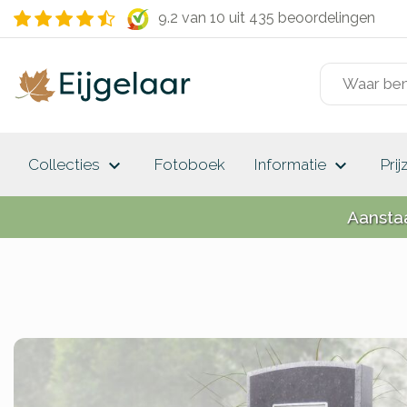
9.2 van 10
uit 435 beoordelingen
keyboard_arrow_down
keyboard_arrow_down
Collecties
Fotoboek
Informatie
Prij
Aansta