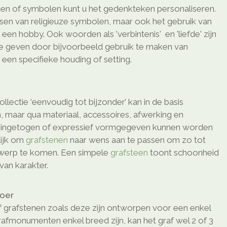
en of symbolen kunt u het gedenkteken personaliseren.
ssen van religieuze symbolen, maar ook het gebruik van
en hobby. Ook woorden als 'verbintenis' en 'liefde' zijn
te geven door bijvoorbeeld gebruik te maken van
een specifieke houding of setting.
ollectie ‘eenvoudig tot bijzonder’ kan in de basis
, maar qua materiaal, accessoires, afwerking en
o ingetogen of expressief vormgegeven kunnen worden
elijk om
grafstenen
naar wens aan te passen om zo tot
twerp te komen. Een simpele
grafsteen
toont schoonheid
van karakter.
loer
 grafstenen zoals deze zijn ontworpen voor een enkel
afmonumenten enkel breed zijn, kan het graf wel 2 of 3