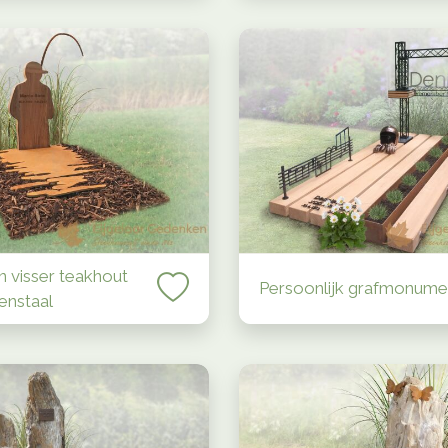
n visser teakhout
Persoonlijk grafmonume
enstaal