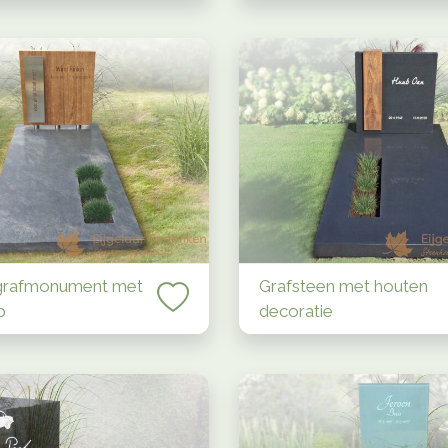
grafmonument met
Grafsteen met houten
p
decoratie