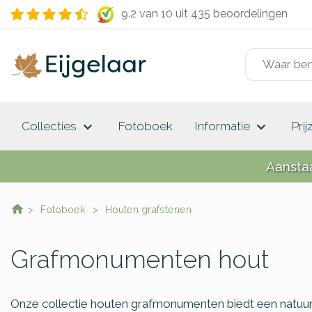
9.2 van 10
uit 435 beoordelingen
keyboard_arrow_down
keyboard_arrow_down
Collecties
Fotoboek
Informatie
Prij
Aansta
Fotoboek
Houten grafstenen
Grafmonumenten hout
Onze collectie houten grafmonumenten biedt een natuur