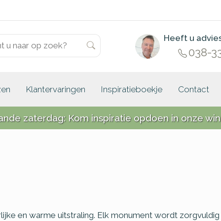
Heeft u advie
038-3
zen
Klantervaringen
Inspiratieboekje
Contact
ande zaterdag: Kom inspiratie opdoen in onze win
lijke en warme uitstraling. Elk monument wordt zorgvuldi