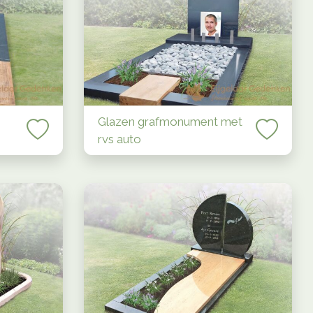
Glazen grafmonument met
rvs auto