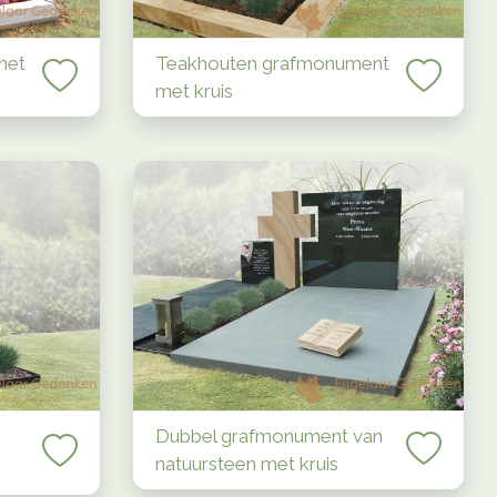
met
Teakhouten grafmonument
met kruis
Dubbel grafmonument van
natuursteen met kruis