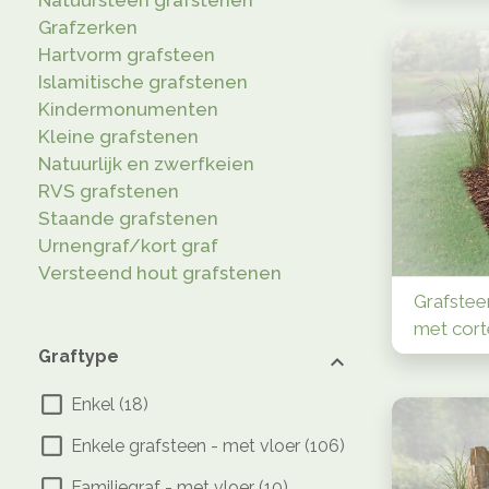
Grafzerken
Hartvorm grafsteen
Islamitische grafstenen
Kindermonumenten
Kleine grafstenen
Natuurlijk en zwerfkeien
RVS grafstenen
Staande grafstenen
Urnengraf/kort graf
Versteend hout grafstenen
Grafstee
met cort
Graftype
Enkel
(
18
)
Enkele grafsteen - met vloer
(
106
)
Familiegraf - met vloer
(
10
)