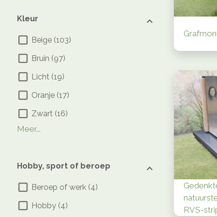
Kleur
Grafmon
Beige
(
103
)
Bruin
(
97
)
Licht
(
19
)
Oranje
(
17
)
Zwart
(
16
)
Antraciet
Blauw
Donker
Grijs
Groen
Kleurrijk
Rood
Wit
(
(
7
16
(
)
(
(
3
(
1
6
)
(
)
)
3
)
3
(
)
)
9
)
Meer...
Hobby, sport of beroep
Gedenkt
Beroep of werk
(
4
)
natuurst
Hobby
(
4
)
RVS-stri