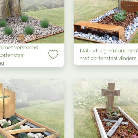
n met versteend
Natuurlijk grafmonumen
cortenstaal
met cortenstaal vlinders
ng