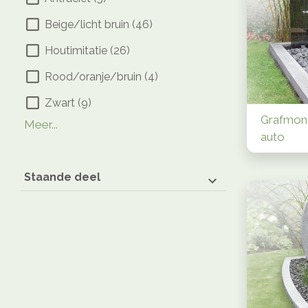
Beige/licht bruin
(
46
)
Houtimitatie
(
26
)
Rood/oranje/bruin
(
4
)
Zwart
(
9
)
Blauw
Grijs
Wit/gebroken wit
(
3
(
)
1
)
(
1
)
Grafmonu
Meer...
auto
Staande deel
Natuurlijk
(
15
)
Natuurlijk en glas
(
12
)
Versteend hout
(
29
)
Versteend hout en cortenstaal
(
16
)