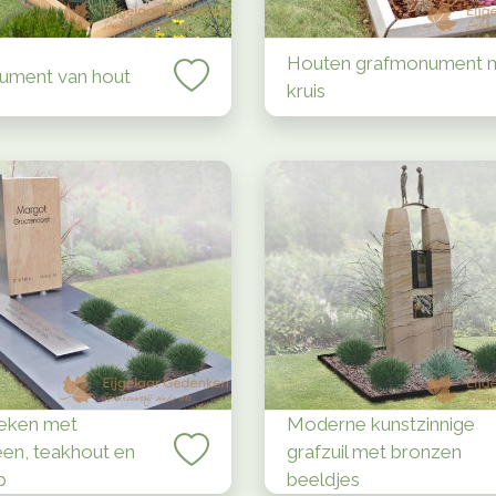
Houten grafmonument 
ument van hout
kruis
eken met
Moderne kunstzinnige
een, teakhout en
grafzuil met bronzen
p
beeldjes