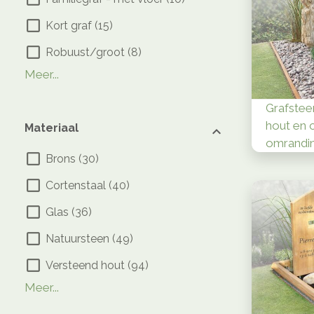
Kort graf
(
15
)
Robuust/groot
(
8
)
Algemeen
Dubbel / Familiegraf
Familiegraf - enkel breed
Grafzerken
(
(
3
3
)
)
(
3
)
(
1
)
Meer...
Grafstee
hout en 
Materiaal
omrandi
Brons
(
30
)
Cortenstaal
(
40
)
Glas
(
36
)
Natuursteen
(
49
)
Versteend hout
(
94
)
Basalt
Houtimitatie
Kristalglas
Leisteen
RVS
Ruwe steen
Zandsteen
(
15
(
1
)
)
(
3
(
(
)
1
(
1
(
)
3
)
26
)
)
Meer...