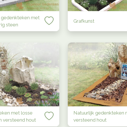
ht gedenkteken met
Grafkunst
rig steen
eken met losse
Natuurlijk gedenkteken
n versteend hout
versteend hout