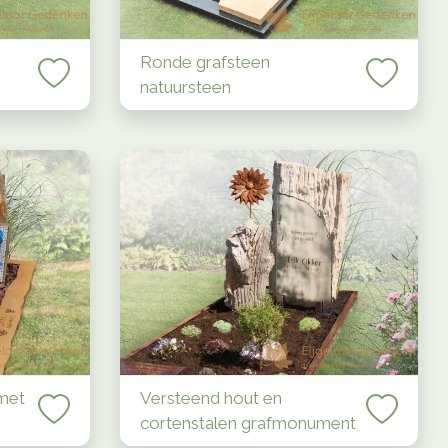
Ronde grafsteen
natuursteen
 met
Versteend hout en
cortenstalen grafmonument