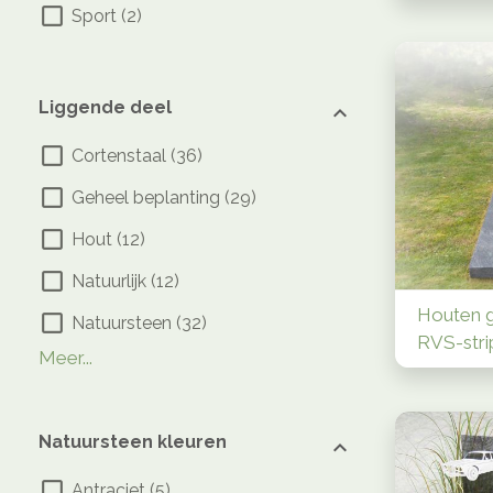
Sport
(
2
)
Liggende deel
Cortenstaal
(
36
)
Geheel beplanting
(
29
)
Hout
(
12
)
Natuurlijk
(
12
)
Houten 
Natuursteen
(
32
)
RVS-stri
Gedeeltelijk beplanting
Geheel beplanting in vlakken
Gesloten dekplaat
Glas
Golfvorm of bogen
Kleine uitsparing
Leisteen
RVS
Rivier
Sierlijk of ovaal
Strip of band
(
(
(
4
1
)
4
)
)
(
4
)
(
4
(
)
7
(
)
3
(
)
(
3
7
)
)
(
11
)
(
9
)
Meer...
Natuursteen kleuren
Antraciet
(
5
)