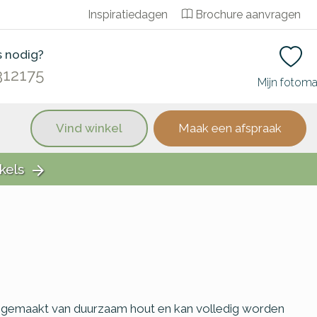
Inspiratiedagen
Brochure aanvragen
s nodig?
312175
Mijn fotom
Vind winkel
Maak een afspraak
kels
arrow_forward
g gemaakt van duurzaam hout en kan volledig worden