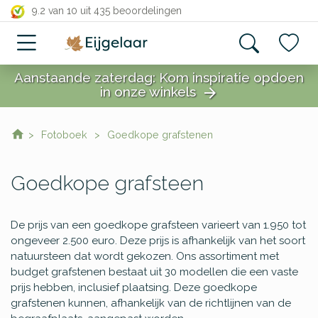
close
9.2 van 10
uit 435 beoordelingen
Categorieën
Algemene
Aanstaande zaterdag: Kom inspiratie opdoen
graven
in onze winkels
arrow_forward
Dubbelgraf
close
familiegraf
Engel
Fotoboek
Goedkope grafstenen
grafmonumenten
Glazen
grafmonumenten
Goedkope grafsteen
Goedkope
grafstenen
Grafmonumenten
De prijs van een goedkope grafsteen varieert van 1.950 tot
Houten
ongeveer 2.500 euro. Deze prijs is afhankelijk van het soort
grafmonumenten
natuursteen dat wordt gekozen. Ons assortiment met
Grafsteen
budget grafstenen bestaat uit 30 modellen die een vaste
tempels
prijs hebben, inclusief plaatsing. Deze goedkope
Cortenstaal
grafstenen kunnen, afhankelijk van de richtlijnen van de
grafstenen