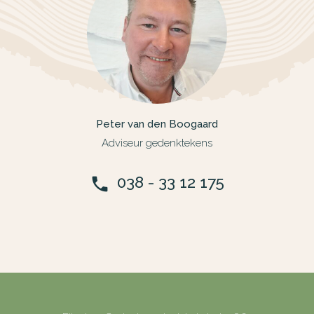
Peter van den Boogaard
Adviseur gedenktekens
038 - 33 12 175
phone