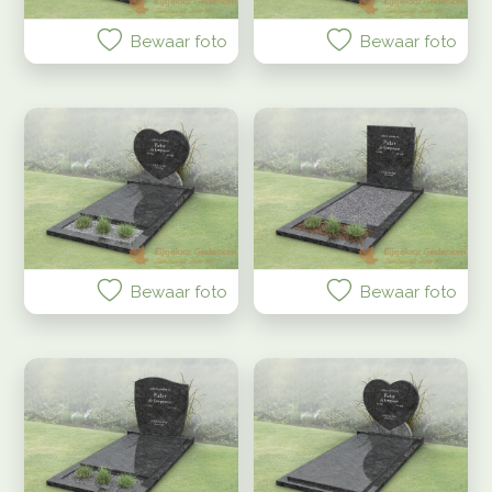
Urnengraf/kort
graf
Bewaar foto
Bewaar foto
Versteend
hout
grafstenen
Sortering
Bewaar foto
Bewaar foto
toon
resultaten