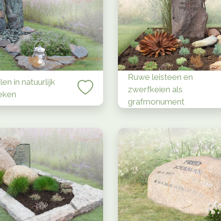
Ruwe leisteen en
en in natuurlijk
zwerfkeien als
eken
grafmonument