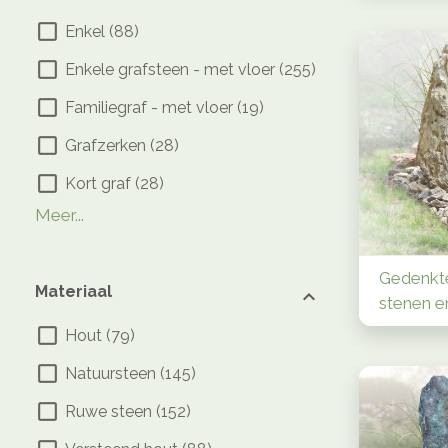
Enkel
(
88
)
Enkele grafsteen - met vloer
(
255
)
Familiegraf - met vloer
(
19
)
Grafzerken
(
28
)
Kort graf
(
28
)
Algemeen
Dubbel / Familiegraf
Familiegraf - enkel breed
Robuust/groot
(
6
)
(
9
)
(
7
)
(
6
)
Meer...
Gedenkt
Materiaal
stenen e
Hout
(
79
)
Natuursteen
(
145
)
Ruwe steen
(
152
)