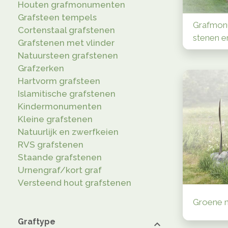
Houten grafmonumenten
Grafsteen tempels
Grafmon
Cortenstaal grafstenen
stenen e
Grafstenen met vlinder
Natuursteen grafstenen
Grafzerken
Hartvorm grafsteen
Islamitische grafstenen
Kindermonumenten
Kleine grafstenen
Natuurlijk en zwerfkeien
RVS grafstenen
Staande grafstenen
Urnengraf/kort graf
Versteend hout grafstenen
Groene n
Graftype