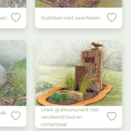
art
Grafsteen met zwerfkeien
Uniek grafmonument met
als
versteend hout en
cortenstaal