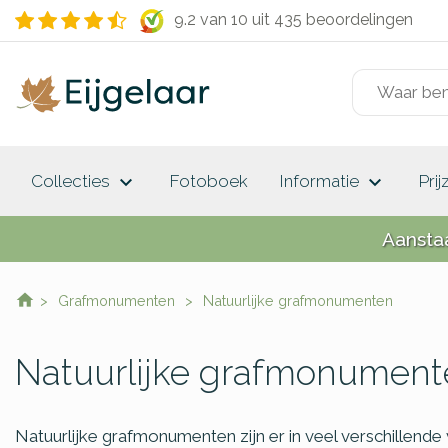
9.2 van 10
uit 435 beoordelingen
keyboard_arrow_down
keyboard_arrow_down
Collecties
Fotoboek
Informatie
Prij
Aansta
Grafmonumenten
Natuurlijke grafmonumenten
Natuurlijke grafmonument
Natuurlijke grafmonumenten zijn er in veel verschillende