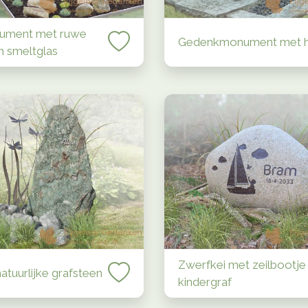
ument met ruwe
Gedenkmonument met h
n smeltglas
Zwerfkei met zeilbootje 
atuurlijke grafsteen
kindergraf