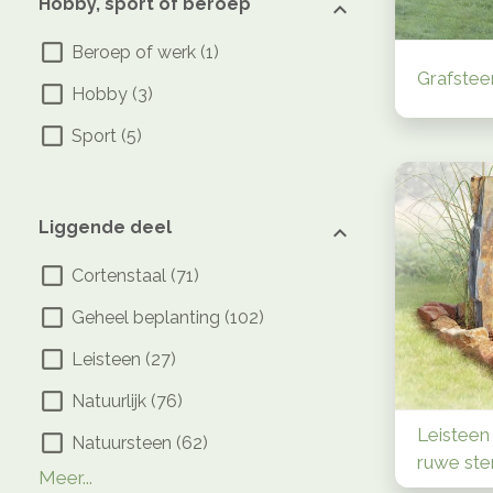
Hobby, sport of beroep
Beroep of werk
(
1
)
Grafstee
Hobby
(
3
)
Sport
(
5
)
Liggende deel
Cortenstaal
(
71
)
Geheel beplanting
(
102
)
Leisteen
(
27
)
Natuurlijk
(
76
)
Leisteen
Natuursteen
(
62
)
ruwe ste
Gedeeltelijk beplanting
Geheel beplanting in vlakken
Gesloten dekplaat
Golfvorm of bogen
Kleine uitsparing
RVS
Rivier
Sierlijk of ovaal
(
(
7
8
)
)
(
6
(
)
1
(
)
(
6
7
)
)
(
8
)
(
17
)
Meer...