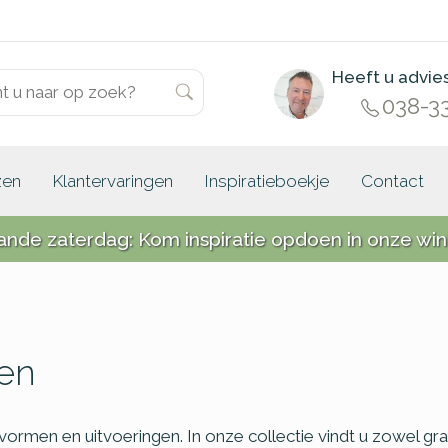
Heeft u advie
038-3
zen
Klantervaringen
Inspiratieboekje
Contact
ande zaterdag: Kom inspiratie opdoen in onze win
en
 vormen en uitvoeringen. In onze collectie vindt u zowel gr