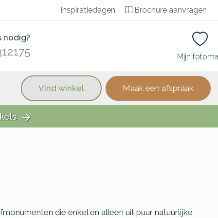
Inspiratiedagen
Brochure aanvragen
s nodig?
312175
Mijn fotom
Vind winkel
Maak een afspraak
kels
arrow_forward
afmonumenten die enkel en alleen uit puur natuurlijke