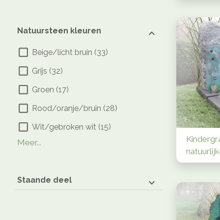
Natuursteen kleuren
Beige/licht bruin
(
33
)
Grijs
(
32
)
Groen
(
17
)
Rood/oranje/bruin
(
28
)
Wit/gebroken wit
(
15
)
Antraciet
Blauw
Roze
Zwart
(
(
(
4
3
12
)
)
(
)
8
)
Kindergr
Meer...
natuurlij
Staande deel
Leisteen
(
28
)
Natuurlijk
(
121
)