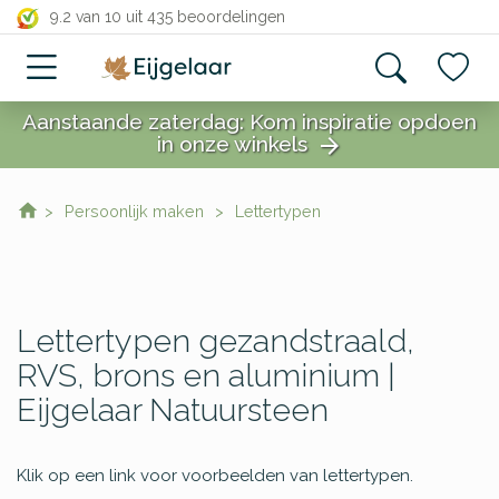
close
9.2 van 10
uit 435 beoordelingen
Aanstaande zaterdag: Kom inspiratie opdoen
in onze winkels
arrow_forward
close
Persoonlijk maken
Lettertypen
Lettertypen gezandstraald,
RVS, brons en aluminium |
Eijgelaar Natuursteen
Klik op een link voor voorbeelden van lettertypen.