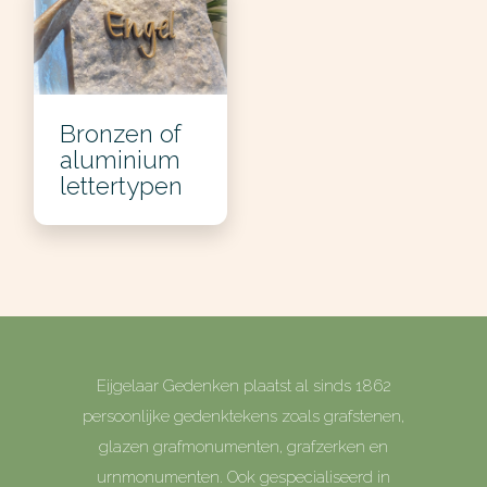
Bronzen of
aluminium
lettertypen
Eijgelaar Gedenken plaatst al sinds 1862
persoonlijke gedenktekens zoals grafstenen,
glazen grafmonumenten, grafzerken en
urnmonumenten. Ook gespecialiseerd in