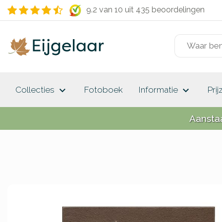
9.2 van 10
uit 435 beoordelingen
keyboard_arrow_down
keyboard_arrow_down
Collecties
Fotoboek
Informatie
Prij
Aansta