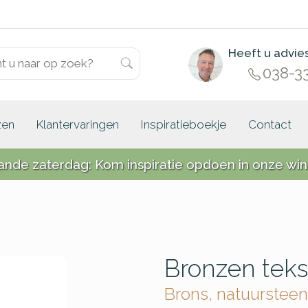
Heeft u advie
038-3
zen
Klantervaringen
Inspiratieboekje
Contact
ande zaterdag: Kom inspiratie opdoen in onze win
Bronzen teks
Brons, natuursteen