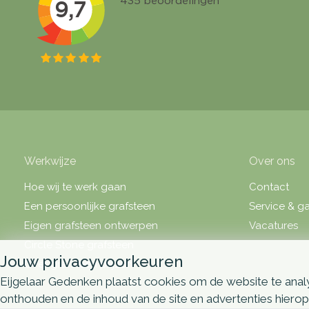
Werkwijze
Over ons
Hoe wij te werk gaan
Contact
Een persoonlijke grafsteen
Service & ga
Eigen grafsteen ontwerpen
Vacatures
Circle Stone grafsteen
Jouw privacyvoorkeuren
Over grafsteen prijzen
Eijgelaar Gedenken plaatst cookies om de website te analy
onthouden en de inhoud van de site en advertenties hiero