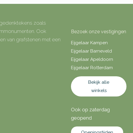
e gedenktekens zoals
 urnmonumenten. Ook
Bezoek onze vestigingen
rken van grafstenen met een
Eijgelaar Kampen
Eijgelaar Barneveld
Eijgelaar Apeldoorn
Eijgelaar Rotterdam
Bekijk alle
winkels
Ook op zaterdag
geopend
Openingstijden