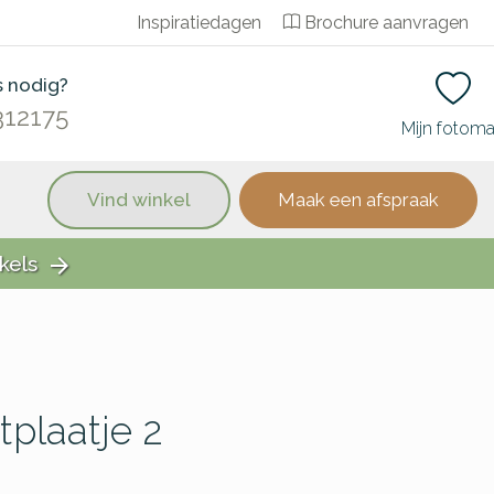
Inspiratiedagen
Brochure aanvragen
s nodig?
312175
Mijn fotom
Vind winkel
Maak een afspraak
kels
arrow_forward
tplaatje 2