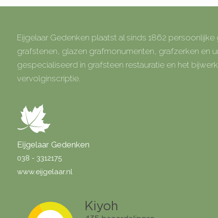
Eijgelaar Gedenken plaatst al sinds 1862 persoonlijk
grafstenen, glazen grafmonumenten, grafzerken en
gespecialiseerd in grafsteen restauratie en het bijwe
vervolginscriptie.
Eijgelaar Gedenken
038 - 3312175
www.eijgelaar.nl