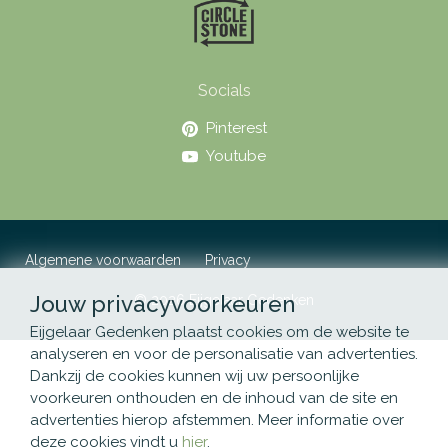
Socials
Pinterest
Youtube
Algemene voorwaarden
Privacy
Jouw privacyvoorkeuren
© 2026 Eijgelaar Gedenken
Eijgelaar Gedenken plaatst cookies om de website te
analyseren en voor de personalisatie van advertenties.
Dankzij de cookies kunnen wij uw persoonlijke
voorkeuren onthouden en de inhoud van de site en
advertenties hierop afstemmen. Meer informatie over
deze cookies vindt u
hier
.