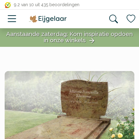
close
9.2 van 10
uit 435 beoordelingen
Aanstaande zaterdag: Kom inspiratie opdoen
in onze winkels
arrow_forward
close