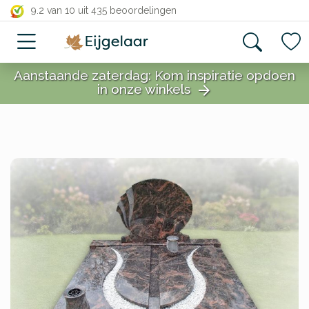
close
9.2 van 10
uit 435 beoordelingen
Aanstaande zaterdag: Kom inspiratie opdoen
in onze winkels
arrow_forward
close