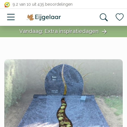
close
9.2 van 10
uit 435 beoordelingen
Vandaag: Extra inspiratiedagen
arrow_forward
close