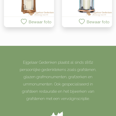
Bewaar foto
Bewaar foto
Eijgelaar Gedenken plaatst al sinds 1862
persoonlijke gedenktekens zoals grafstenen,
glazen grafmonumenten, grafzerken en
urnmonumenten. Ook gespecialiseerd in
grafsteen restauratie en het bijwerken van
grafstenen met een vervolginscriptie.