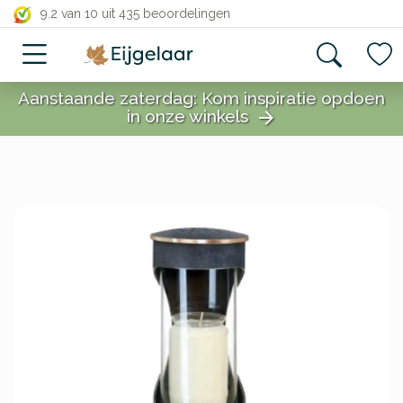
close
9.2 van 10
uit 435 beoordelingen
Aanstaande zaterdag: Kom inspiratie opdoen
in onze winkels
arrow_forward
close