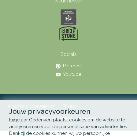
Keurmerken
Socials
Pinterest
Youtube
Algemene voorwaarden
Privacy
Jouw privacyvoorkeuren
© 2026 Eijgelaar Gedenken
Eijgelaar Gedenken plaatst cookies om de website te
analyseren en voor de personalisatie van advertenties.
Dankzij de cookies kunnen wij uw persoonlijke