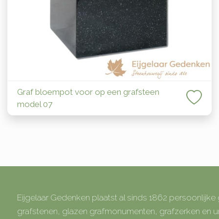
Graf bloempot voor op een grafsteen
model 07
Eijgelaar Gedenken plaatst al sinds 1862 persoonlijk
grafstenen, glazen grafmonumenten, grafzerken en