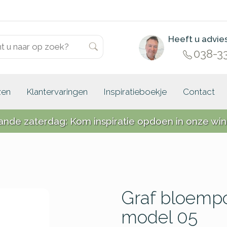
Heeft u advie
038-3
zen
Klantervaringen
Inspiratieboekje
Contact
ande zaterdag: Kom inspiratie opdoen in onze win
Graf bloempo
model 05