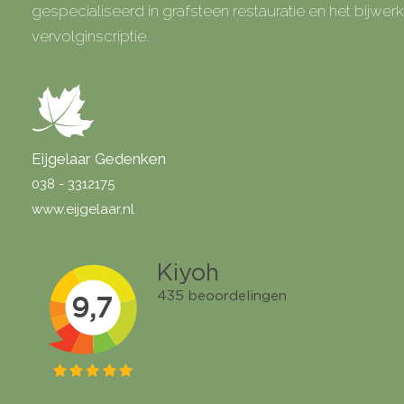
gespecialiseerd in grafsteen restauratie en het bijwe
vervolginscriptie.
Eijgelaar Gedenken
038 - 3312175
www.eijgelaar.nl