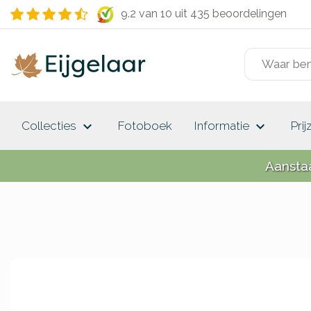
9.2 van 10
uit 435 beoordelingen
keyboard_arrow_down
keyboard_arrow_down
Collecties
Fotoboek
Informatie
Prij
Aansta