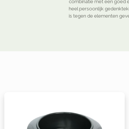
combinatie met een goed e
heel persoonlijk gedenkte
is tegen de elementen geven