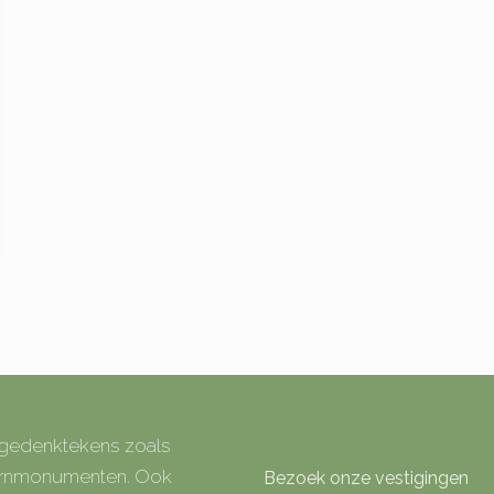
e gedenktekens zoals
 urnmonumenten. Ook
Bezoek onze vestigingen