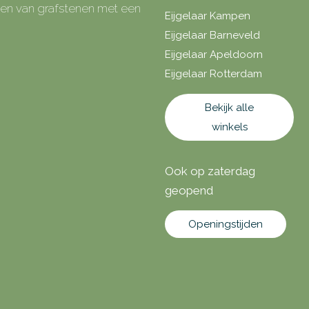
rken van grafstenen met een
Eijgelaar Kampen
Eijgelaar Barneveld
Eijgelaar Apeldoorn
Eijgelaar Rotterdam
Bekijk alle
winkels
Ook op zaterdag
geopend
Openingstijden