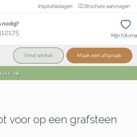
Inspiratiedagen
Brochure aanvragen
s nodig?
312175
Mijn fotom
Vind winkel
Maak een afspraak
kels
arrow_forward
t voor op een grafsteen