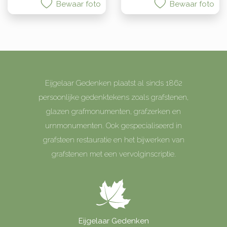
Bewaar foto
Bewaar foto
Eijgelaar Gedenken plaatst al sinds 1862
persoonlijke gedenktekens zoals grafstenen,
glazen grafmonumenten, grafzerken en
urnmonumenten. Ook gespecialiseerd in
grafsteen restauratie en het bijwerken van
grafstenen met een vervolginscriptie.
Eijgelaar Gedenken