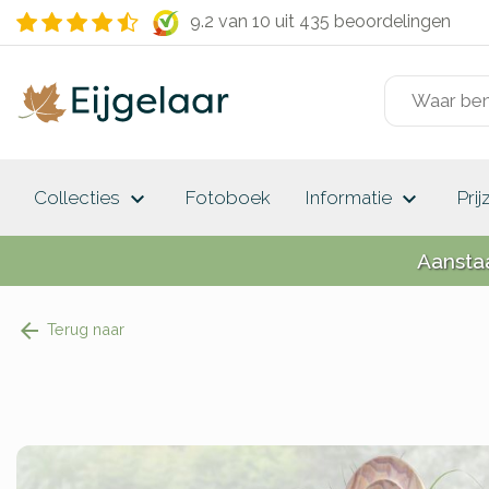
9.2 van 10
uit 435 beoordelingen
keyboard_arrow_down
keyboard_arrow_down
Collecties
Fotoboek
Informatie
Prij
Aansta
Terug naar