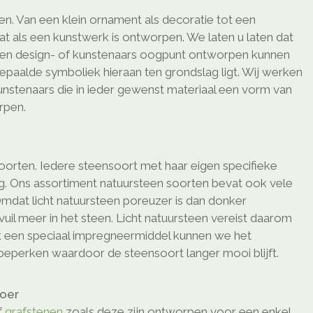
men. Van een klein ornament als decoratie tot een
at als een kunstwerk is ontworpen. We laten u laten dat
en design- of kunstenaars oogpunt ontworpen kunnen
epaalde symboliek hieraan ten grondslag ligt. Wij werken
nstenaars die in ieder gewenst materiaal een vorm van
rpen.
soorten. Iedere steensoort met haar eigen specifieke
ng. Ons assortiment natuursteen soorten bevat ook vele
Omdat licht natuursteen poreuzer is dan donker
vuil meer in het steen. Licht natuursteen vereist daarom
 een speciaal impregneermiddel kunnen we het
 beperken waardoor de steensoort langer mooi blijft.
loer
f
grafstenen
zoals deze zijn ontworpen voor een enkel