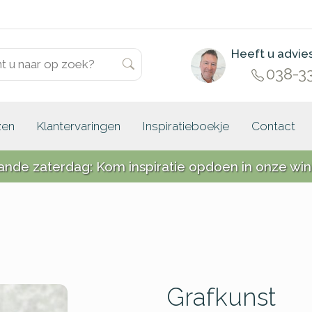
Heeft u advie
038-3
zen
Klantervaringen
Inspiratieboekje
Contact
ande zaterdag: Kom inspiratie opdoen in onze win
Grafkunst