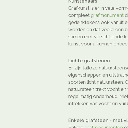
Kunstenaars
Grafkunst is er in vele vor
compleet
grafmonument
d
gedenktekens ook vanuit e
worden en dat veelal een b
samen met verschillende ku
kunst voor u kunnen ontwe
Lichte grafstenen
Er zijn talloze natuursteen
eigenschappen en uitstrali
soorten licht natuursteen. 
natuursteen trekt vocht en 
regelmatig onderhoud. Met
intrekken van vocht en vuil
Enkele grafsteen - met v
Enkele
grafmonumenten
o