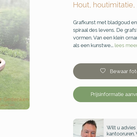
Hout, houtimitatie,
Grafkunst met bladgoud en
spiraal des levens. De graf
vormen. Van een klein orn
als een kunstwe...
lees mee
Bewaar fot
Prijsinformatie aan
Wilt u advies
kantooruren. 