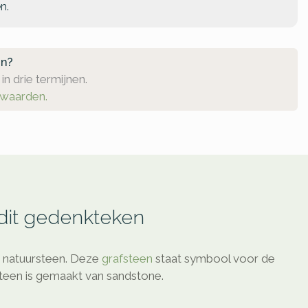
n.
en?
in drie termijnen.
rwaarden.
 dit gedenkteken
 natuursteen. Deze
grafsteen
staat symbool voor de
steen is gemaakt van sandstone.