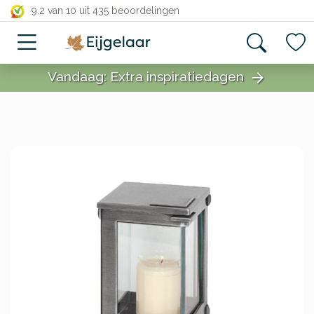
close
9.2 van 10
uit 435 beoordelingen
Vandaag: Extra inspiratiedagen
arrow_forward
close