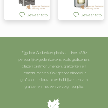
Bewaar foto
Bewaar foto
Eijgelaar Gedenken plaatst al sinds 1862
persoonlijke gedenktekens zoals grafstenen,
glazen grafmonumenten, grafzerken en
urnmonumenten. Ook gespecialiseerd in
grafsteen restauratie en het bijwerken van
grafstenen met een vervolginscriptie.