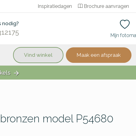
Inspiratiedagen
Brochure aanvragen
s nodig?
312175
Mijn fotom
Vind winkel
Maak een afspraak
kels
arrow_forward
n bronzen model P54680