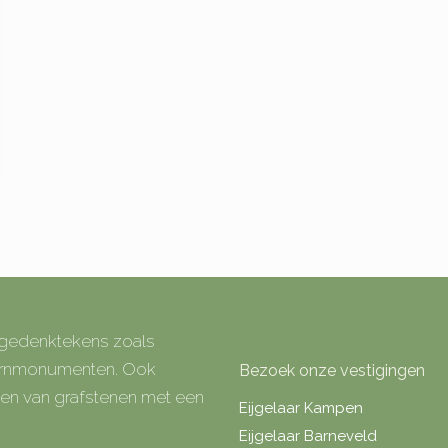
e gedenktekens zoals
 urnmonumenten. Ook
Bezoek onze vestigingen
rken van grafstenen met een
Eijgelaar Kampen
Eijgelaar Barneveld