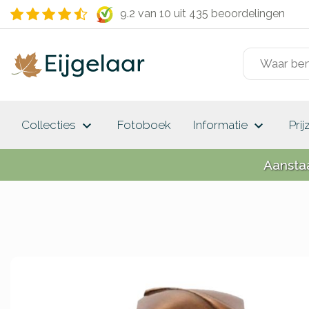
9.2 van 10
uit 435 beoordelingen
keyboard_arrow_down
keyboard_arrow_down
Collecties
Fotoboek
Informatie
Prij
Aansta