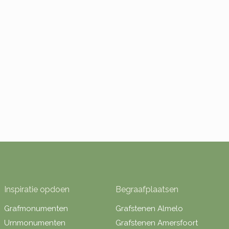
Inspiratie opdoen
Begraafplaatsen
Grafmonumenten
Grafstenen Almelo
Urnmonumenten
Grafstenen Amersfoort