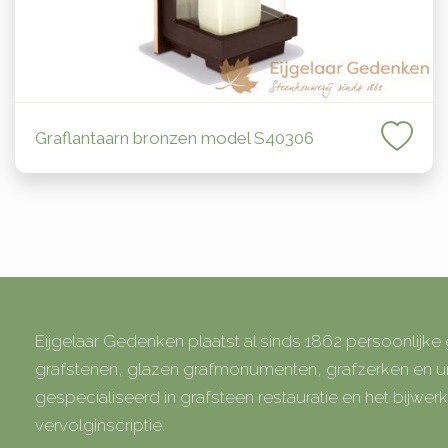
Graflantaarn bronzen model S40306
Eijgelaar Gedenken plaatst al sinds 1862 persoonlijk
grafstenen, glazen grafmonumenten, grafzerken en
gespecialiseerd in grafsteen restauratie en het bijwe
vervolginscriptie.