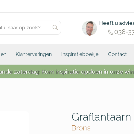
Heeft u advie
038-3
zen
Klantervaringen
Inspiratieboekje
Contact
ande zaterdag: Kom inspiratie opdoen in onze win
Graflantaar
Brons