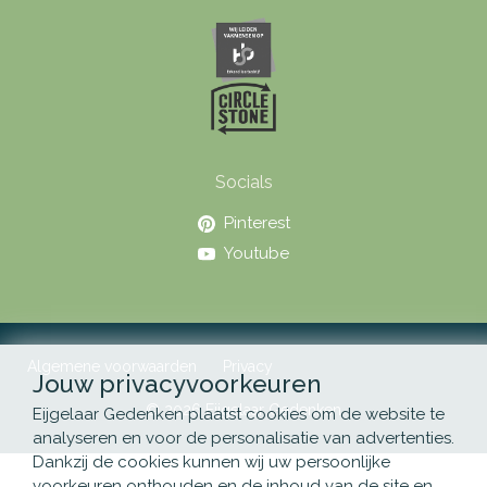
Socials
Pinterest
Youtube
Algemene voorwaarden
Privacy
Jouw privacyvoorkeuren
© 2026 Eijgelaar Gedenken
Eijgelaar Gedenken plaatst cookies om de website te
analyseren en voor de personalisatie van advertenties.
Dankzij de cookies kunnen wij uw persoonlijke
voorkeuren onthouden en de inhoud van de site en