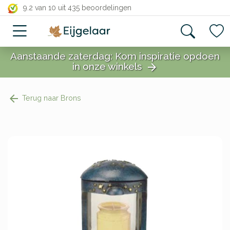
close
9.2 van 10
uit 435 beoordelingen
Aanstaande zaterdag: Kom inspiratie opdoen
in onze winkels
arrow_forward
close
Terug naar Brons