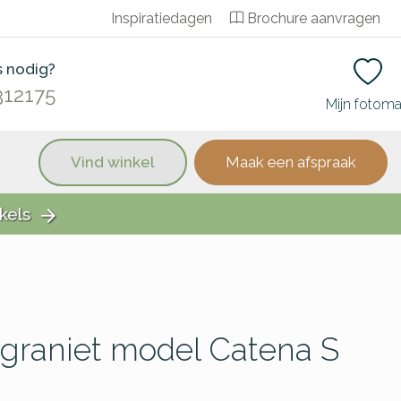
Inspiratiedagen
Brochure aanvragen
s nodig?
312175
Mijn fotom
Vind winkel
Maak een afspraak
kels
arrow_forward
 graniet model Catena S