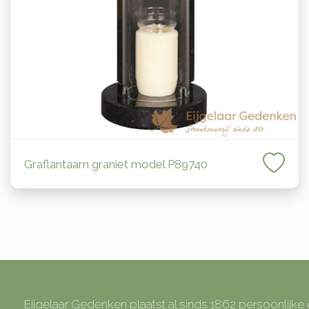
Graflantaarn graniet model P89740
Eijgelaar Gedenken plaatst al sinds 1862 persoonlijk