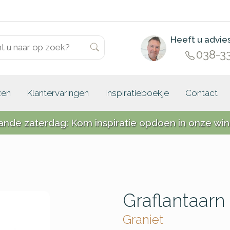
Heeft u advie
038-3
zen
Klantervaringen
Inspiratieboekje
Contact
ande zaterdag: Kom inspiratie opdoen in onze win
Graflantaarn
Graniet