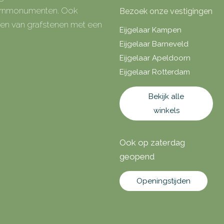
 urnmonumenten. Ook
Bezoek onze vestigingen
rken van grafstenen met een
Eijgelaar Kampen
Eijgelaar Barneveld
Eijgelaar Apeldoorn
Eijgelaar Rotterdam
Bekijk alle
winkels
Ook op zaterdag
geopend
Openingstijden