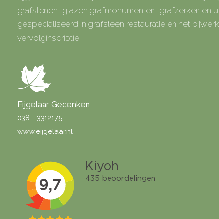
grafstenen, glazen grafmonumenten, grafzerken en
gespecialiseerd in grafsteen restauratie en het bijwe
vervolginscriptie.
Eijgelaar Gedenken
038 - 3312175
www.eijgelaar.nl