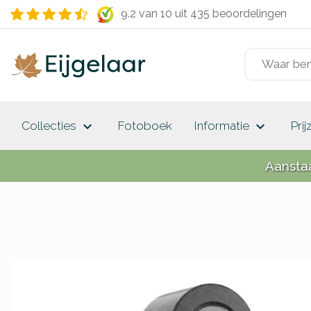
9.2 van 10
uit 435 beoordelingen
keyboard_arrow_down
keyboard_arrow_down
Collecties
Fotoboek
Informatie
Prij
Aansta