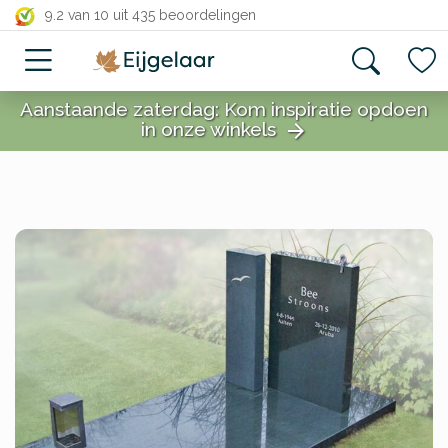
close
9.2 van 10
uit 435 beoordelingen
Aanstaande zaterdag: Kom inspiratie opdoen
in onze winkels
arrow_forward
close