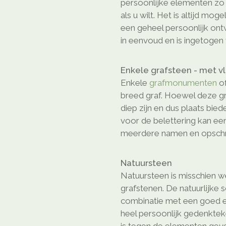
persoonlijke elementen z
als u wilt. Het is altijd mog
een geheel persoonlijk on
in eenvoud en is ingetogen 
Enkele grafsteen - met v
Enkele
grafmonumenten
of
breed graf. Hoewel deze gr
diep zijn en dus plaats bie
voor de belettering kan ee
meerdere namen en opschri
Natuursteen
Natuursteen is misschien we
grafstenen. De natuurlijke 
combinatie met een goed e
heel persoonlijk gedenkte