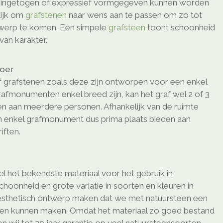
o ingetogen of expressief vormgegeven kunnen worden
elijk om
grafstenen
naar wens aan te passen om zo tot
twerp te komen. Een simpele
grafsteen
toont schoonheid
van karakter.
loer
 grafstenen zoals deze zijn ontworpen voor een enkel
afmonumenten enkel breed zijn, kan het graf wel 2 of 3
den aan meerdere personen. Afhankelijk van de ruimte
n enkel grafmonument dus prima plaats bieden aan
ften.
l het bekendste materiaal voor het gebruik in
schoonheid en grote variatie in soorten en kleuren in
sthetisch ontwerp maken dat we met natuursteen een
ken kunnen maken. Omdat het materiaal zo goed bestand