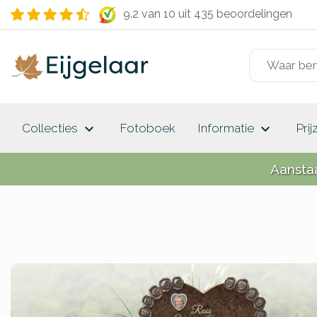
9.2 van 10
uit 435 beoordelingen
keyboard_arrow_down
keyboard_arrow_down
Collecties
Fotoboek
Informatie
Prij
Aansta