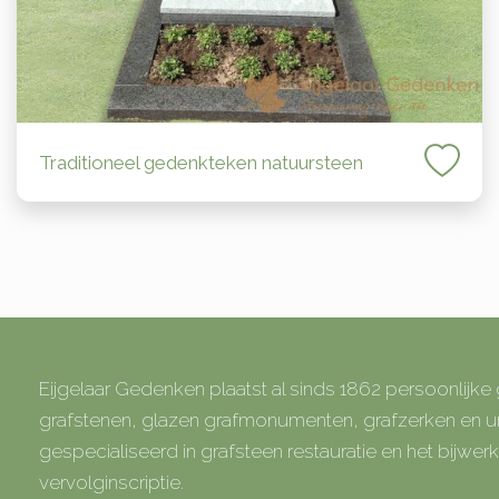
Traditioneel gedenkteken natuursteen
Eijgelaar Gedenken plaatst al sinds 1862 persoonlijk
grafstenen, glazen grafmonumenten, grafzerken en
gespecialiseerd in grafsteen restauratie en het bijwe
vervolginscriptie.