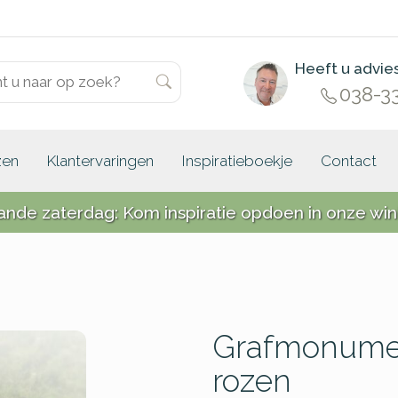
Heeft u advie
038-3
zen
Klantervaringen
Inspiratieboekje
Contact
ande zaterdag: Kom inspiratie opdoen in onze win
Grafmonumen
rozen