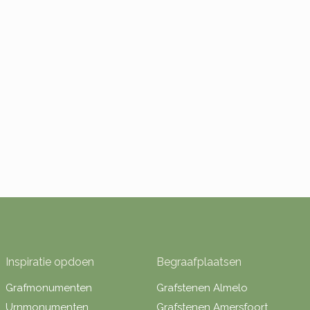
Inspiratie opdoen
Begraafplaatsen
Grafmonumenten
Grafstenen Almelo
Urnmonumenten
Grafstenen Amersfoort