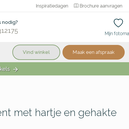
Inspiratiedagen
Brochure aanvragen
s nodig?
312175
Mijn fotom
Vind winkel
Maak een afspraak
kels
arrow_forward
t met hartje en gehakte