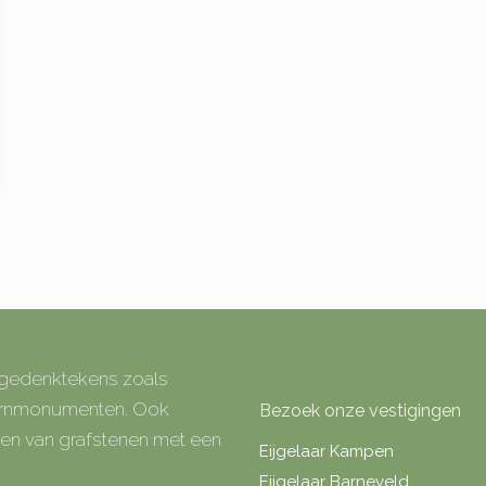
e gedenktekens zoals
 urnmonumenten. Ook
Bezoek onze vestigingen
rken van grafstenen met een
Eijgelaar Kampen
Eijgelaar Barneveld