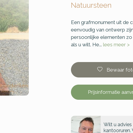
Natuursteen
Een grafmonument uit de col
eenvoudig van ontwerp zijn
persoonlijke elementen z
als u wilt. He...
lees meer >
Bewaar fot
Prijsinformatie aan
Wilt u advies
kantooruren. 