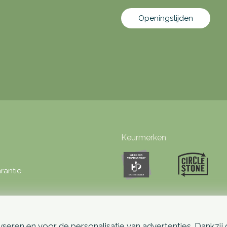
Openingstijden
Keurmerken
rantie
seren en voor de personalisatie van advertenties. Dankzij