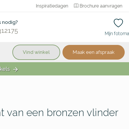
Inspiratiedagen
Brochure aanvragen
s nodig?
312175
Mijn fotom
Vind winkel
Maak een afspraak
kels
arrow_forward
 van een bronzen vlinder