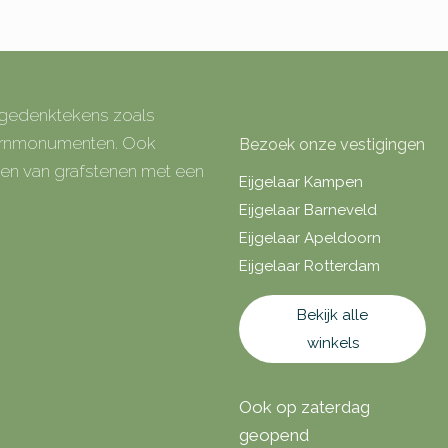
e gedenktekens zoals
 urnmonumenten. Ook
Bezoek onze vestigingen
rken van grafstenen met een
Eijgelaar Kampen
Eijgelaar Barneveld
Eijgelaar Apeldoorn
Eijgelaar Rotterdam
Bekijk alle
winkels
Ook op zaterdag
geopend