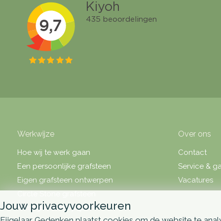
Werkwijze
Over ons
Hoe wij te werk gaan
Contact
Een persoonlijke grafsteen
Service & ga
Eigen grafsteen ontwerpen
Vacatures
Circle Stone grafsteen
Jouw privacyvoorkeuren
Over grafsteen prijzen
Eijgelaar Gedenken plaatst cookies om de website te analy