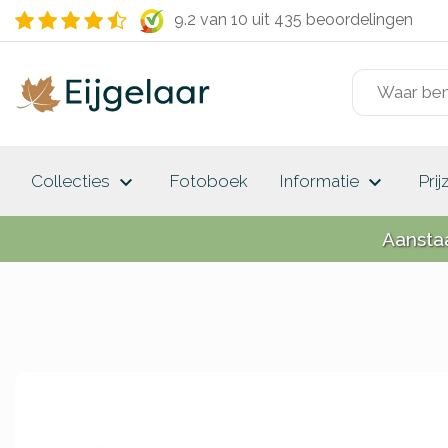
9.2 van 10
uit 435 beoordelingen
keyboard_arrow_down
keyboard_arrow_down
Collecties
Fotoboek
Informatie
Prij
Aansta