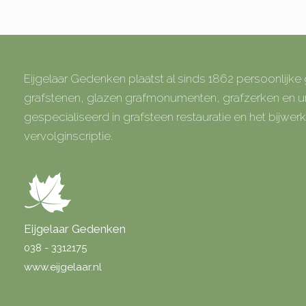
Eijgelaar Gedenken plaatst al sinds 1862 persoonlijk
grafstenen, glazen grafmonumenten, grafzerken en
gespecialiseerd in grafsteen restauratie en het bijwe
vervolginscriptie.
Eijgelaar Gedenken
038 - 3312175
www.eijgelaar.nl