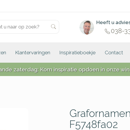
Heeft u advie
038-3
zen
Klantervaringen
Inspiratieboekje
Contact
ande zaterdag: Kom inspiratie opdoen in onze win
Grafornament
F5748fa02