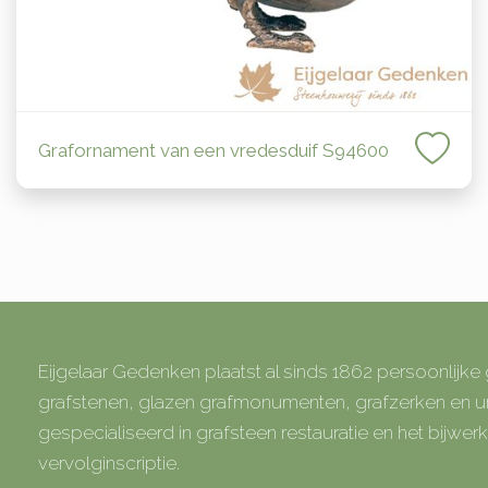
Grafornament van een vredesduif S94600
Eijgelaar Gedenken plaatst al sinds 1862 persoonlijk
grafstenen, glazen grafmonumenten, grafzerken en
gespecialiseerd in grafsteen restauratie en het bijwe
vervolginscriptie.