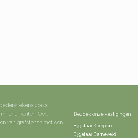
e gedenktekens zoals
 urnmonumenten. Ook
Bezoek onze vestigingen
rken van grafstenen met een
Eijgelaar Kampen
Eijgelaar Barneveld