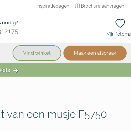
Inspiratiedagen
Brochure aanvragen
s nodig?
312175
Mijn fotom
Vind winkel
Maak een afspraak
kels
arrow_forward
t van een musje F5750