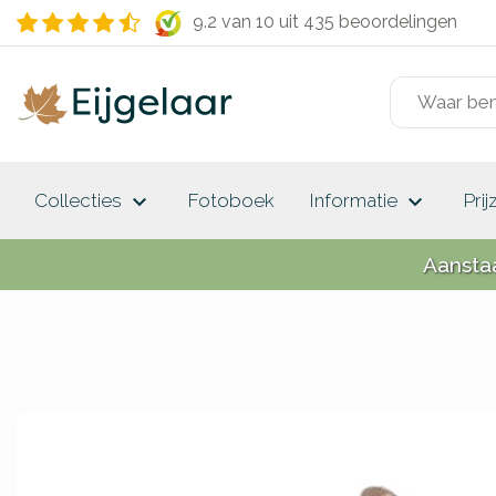
9.2 van 10
uit 435 beoordelingen
keyboard_arrow_down
keyboard_arrow_down
Collecties
Fotoboek
Informatie
Prij
Aansta