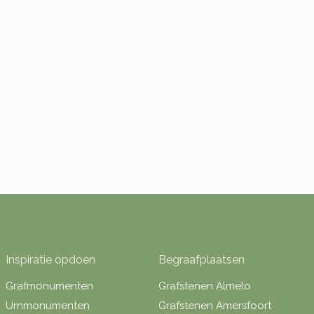
Inspiratie opdoen
Begraafplaatsen
Grafmonumenten
Grafstenen Almelo
Urnmonumenten
Grafstenen Amersfoort