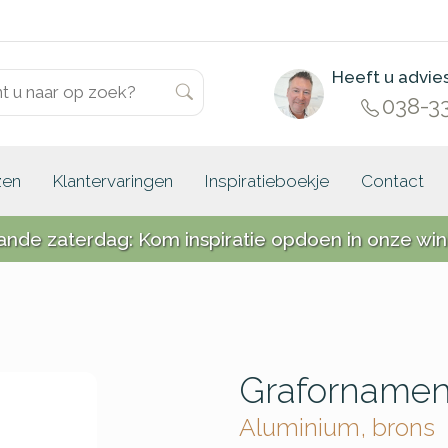
Heeft u advie
038-3
zen
Klantervaringen
Inspiratieboekje
Contact
ande zaterdag: Kom inspiratie opdoen in onze win
Grafornamen
Aluminium, brons