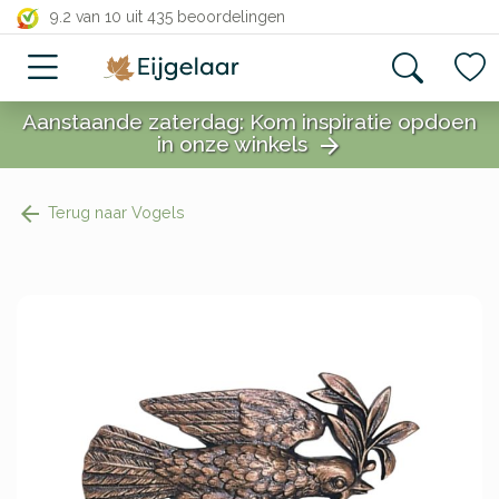
close
9.2 van 10
uit 435 beoordelingen
Aanstaande zaterdag: Kom inspiratie opdoen
in onze winkels
arrow_forward
close
Terug naar Vogels