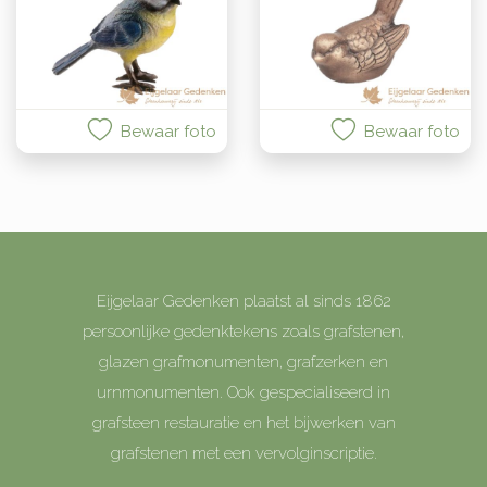
Bewaar foto
Bewaar foto
Eijgelaar Gedenken plaatst al sinds 1862
persoonlijke gedenktekens zoals grafstenen,
glazen grafmonumenten, grafzerken en
urnmonumenten. Ook gespecialiseerd in
grafsteen restauratie en het bijwerken van
grafstenen met een vervolginscriptie.