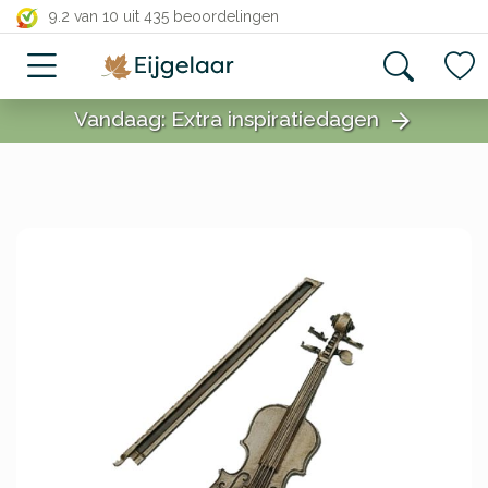
close
9.2 van 10
uit 435 beoordelingen
Vandaag: Extra inspiratiedagen
arrow_forward
close