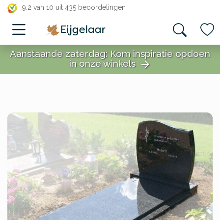
close
9.2 van 10
uit 435 beoordelingen
Aanstaande zaterdag: Kom inspiratie opdoen
in onze winkels
arrow_forward
close