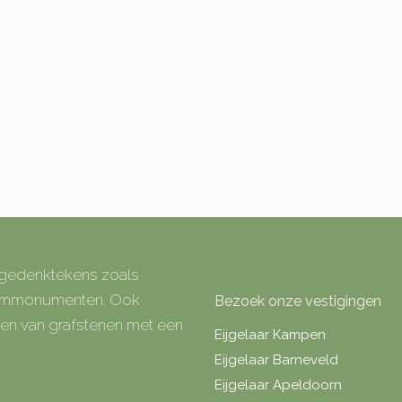
e gedenktekens zoals
 urnmonumenten. Ook
Bezoek onze vestigingen
rken van grafstenen met een
Eijgelaar Kampen
Eijgelaar Barneveld
Eijgelaar Apeldoorn