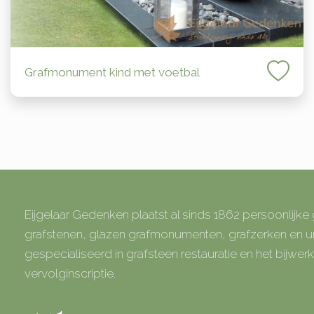
Grafmonument kind met voetbal
Eijgelaar Gedenken plaatst al sinds 1862 persoonlijk
grafstenen, glazen grafmonumenten, grafzerken en
gespecialiseerd in grafsteen restauratie en het bijwe
vervolginscriptie.