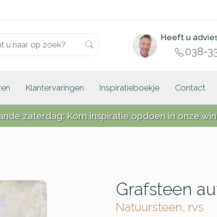
Heeft u advie
038-3
zen
Klantervaringen
Inspiratieboekje
Contact
ande zaterdag: Kom inspiratie opdoen in onze win
Grafsteen au
Natuursteen, rvs