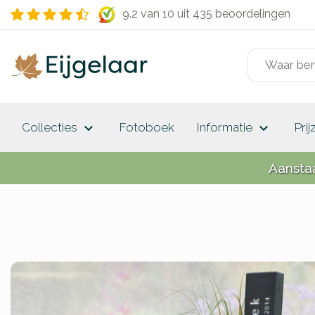
9.2 van 10
uit 435 beoordelingen
keyboard_arrow_down
keyboard_arrow_down
Collecties
Fotoboek
Informatie
Prij
Aansta