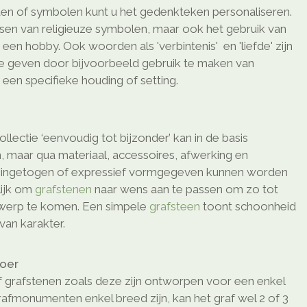
en of symbolen kunt u het gedenkteken personaliseren.
ssen van religieuze symbolen, maar ook het gebruik van
en hobby. Ook woorden als 'verbintenis' en 'liefde' zijn
te geven door bijvoorbeeld gebruik te maken van
een specifieke houding of setting.
ollectie ‘eenvoudig tot bijzonder’ kan in de basis
, maar qua materiaal, accessoires, afwerking en
o ingetogen of expressief vormgegeven kunnen worden
elijk om
grafstenen
naar wens aan te passen om zo tot
twerp te komen. Een simpele
grafsteen
toont schoonheid
van karakter.
loer
 grafstenen zoals deze zijn ontworpen voor een enkel
afmonumenten enkel breed zijn, kan het graf wel 2 of 3