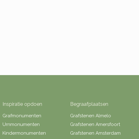
Inspiratie opdoen
Begraafplaatsen
Grafmonumenten
Grafstenen Almelo
Urnmonumenten
Grafstenen Amersfoort
Kindermonumenten
Grafstenen Amsterdam