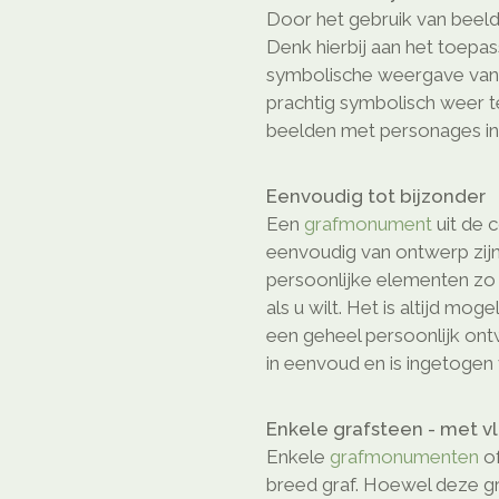
Door het gebruik van beeld
Denk hierbij aan het toepa
symbolische weergave van e
prachtig symbolisch weer 
beelden met personages in 
Eenvoudig tot bijzonder
Een
grafmonument
uit de c
eenvoudig van ontwerp zijn
persoonlijke elementen z
als u wilt. Het is altijd mog
een geheel persoonlijk on
in eenvoud en is ingetogen 
Enkele grafsteen - met v
Enkele
grafmonumenten
of
breed graf. Hoewel deze gr