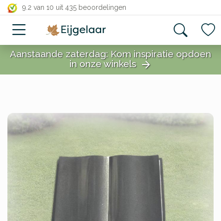
close
9.2 van 10
uit 435 beoordelingen
Aanstaande zaterdag: Kom inspiratie opdoen
in onze winkels
arrow_forward
close