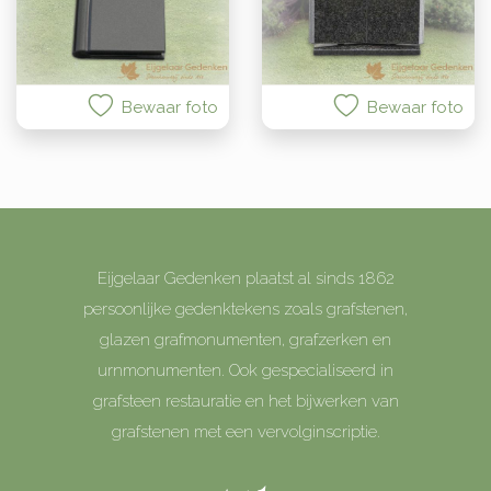
Bewaar foto
Bewaar foto
Eijgelaar Gedenken plaatst al sinds 1862
persoonlijke gedenktekens zoals grafstenen,
glazen grafmonumenten, grafzerken en
urnmonumenten. Ook gespecialiseerd in
grafsteen restauratie en het bijwerken van
grafstenen met een vervolginscriptie.