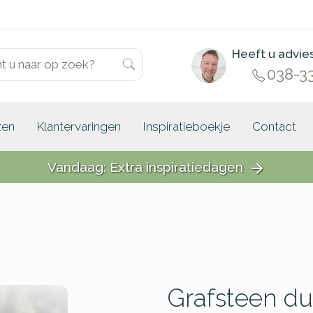
Heeft u advie
038-3
zen
Klantervaringen
Inspiratieboekje
Contact
Vandaag: Extra inspiratiedagen
arrow_forward
Grafsteen d