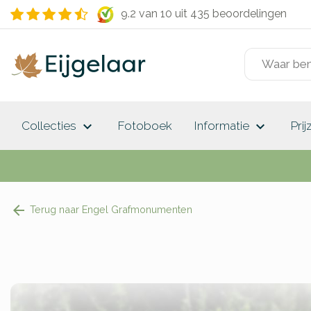
9.2 van 10
uit 435 beoordelingen
keyboard_arrow_down
keyboard_arrow_down
Collecties
Fotoboek
Informatie
Prij
Terug naar Engel Grafmonumenten