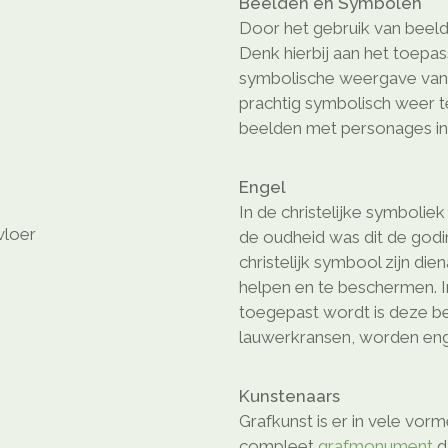
Beelden en Symbolen
Door het gebruik van beeld
Denk hierbij aan het toepa
symbolische weergave van e
prachtig symbolisch weer 
beelden met personages in 
Engel
In de christelijke symboli
vloer
de oudheid was dit de godi
christelijk symbool zijn di
helpen en te beschermen. 
toegepast wordt is deze b
lauwerkransen, worden eng
Kunstenaars
Grafkunst is er in vele vor
compleet
grafmonument
d