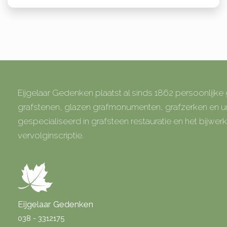
Eijgelaar Gedenken plaatst al sinds 1862 persoonlijk
grafstenen, glazen grafmonumenten, grafzerken en
gespecialiseerd in grafsteen restauratie en het bijwe
vervolginscriptie.
Eijgelaar Gedenken
038 - 3312175