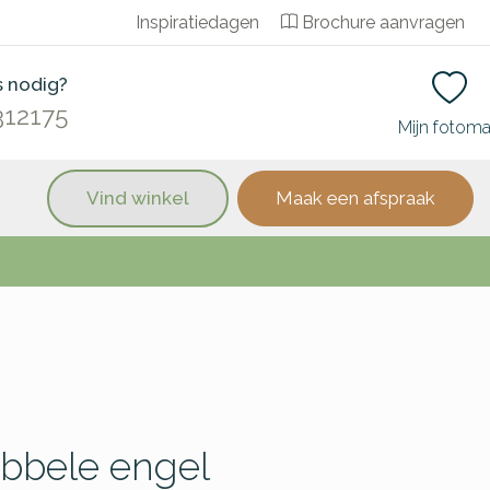
Inspiratiedagen
Brochure aanvragen
s nodig?
312175
Mijn fotom
Vind winkel
Maak een afspraak
ubbele engel