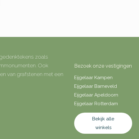
e gedenktekens zoals
 urnmonumenten. Ook
Bezoek onze vestigingen
rken van grafstenen met een
Eijgelaar Kampen
Eijgelaar Barneveld
Eijgelaar Apeldoorn
Eijgelaar Rotterdam
Bekijk alle
winkels