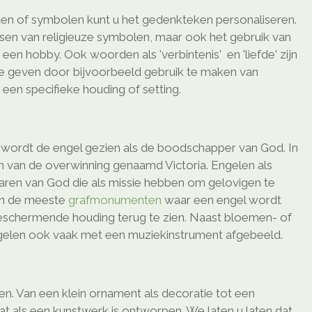
en of symbolen kunt u het gedenkteken personaliseren.
ssen van religieuze symbolen, maar ook het gebruik van
en hobby. Ook woorden als 'verbintenis' en 'liefde' zijn
te geven door bijvoorbeeld gebruik te maken van
een specifieke houding of setting.
ek wordt de engel gezien als de boodschapper van God. In
n van de overwinning genaamd Victoria. Engelen als
enaren van God die als missie hebben om gelovigen te
In de meeste
grafmonumenten
waar een engel wordt
eschermende houding terug te zien. Naast bloemen- of
elen ook vaak met een muziekinstrument afgebeeld.
men. Van een klein ornament als decoratie tot een
at als een kunstwerk is ontworpen. We laten u laten dat