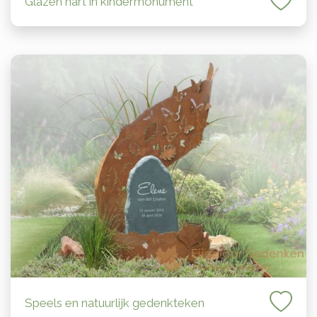
Glazen hart in kindermonument
Speels en natuurlijk gedenkteken