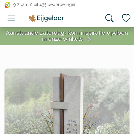
close
9.2 van 10
uit 435 beoordelingen
Aanstaande zaterdag: Kom inspiratie opdoen
in onze winkels
arrow_forward
close