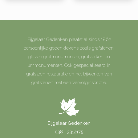
Eijgelaar Gedenken plaatst al sinds 1862
persoonlijke gedenktekens zoals grafstenen,
glazen grafmonumenten, grafzerken en
urnmonumenten. Ook gespecialiseerd in
grafsteen restauratie en het bijwerken van
grafstenen met een vervolginscriptie.
Eijgelaar Gedenken
038 - 3312175