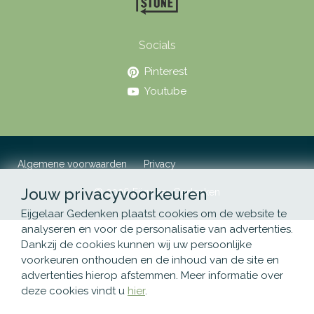
Socials
Pinterest
Youtube
Algemene voorwaarden
Privacy
Jouw privacyvoorkeuren
© 2026 Eijgelaar Gedenken
Eijgelaar Gedenken plaatst cookies om de website te
analyseren en voor de personalisatie van advertenties.
Dankzij de cookies kunnen wij uw persoonlijke
voorkeuren onthouden en de inhoud van de site en
advertenties hierop afstemmen. Meer informatie over
deze cookies vindt u
hier
.