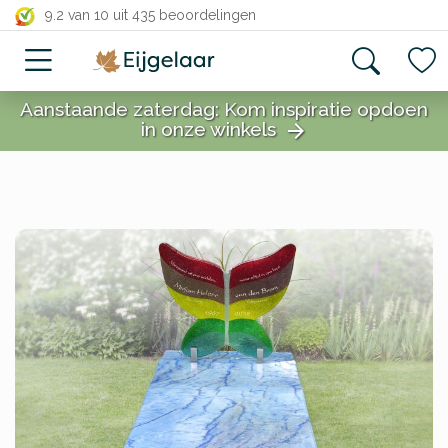
close
9.2 van 10
uit 435 beoordelingen
Aanstaande zaterdag: Kom inspiratie opdoen
in onze winkels
arrow_forward
close