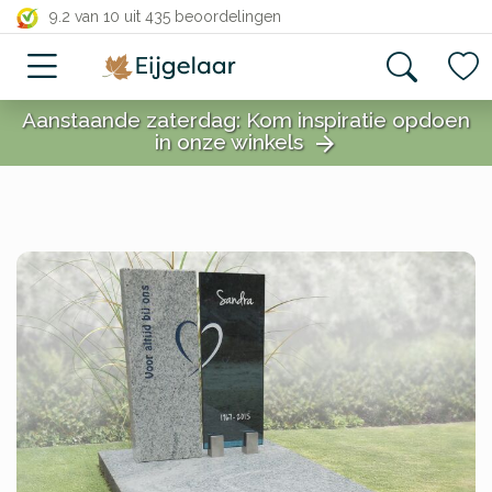
close
9.2 van 10
uit 435 beoordelingen
Aanstaande zaterdag: Kom inspiratie opdoen
in onze winkels
arrow_forward
close