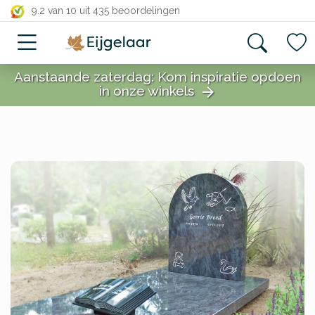
close
9.2 van 10
uit 435 beoordelingen
Aanstaande zaterdag: Kom inspiratie opdoen
in onze winkels
arrow_forward
close