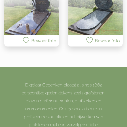
Bewaar foto
Bewaar foto
Eijgelaar Gedenken plaatst al sinds 1862
persoonlijke gedenktekens zoals grafstenen,
glazen grafmonumenten, grafzerken en
urnmonumenten. Ook gespecialiseerd in
grafsteen restauratie en het bijwerken van
grafstenen met een vervolginscriptie.