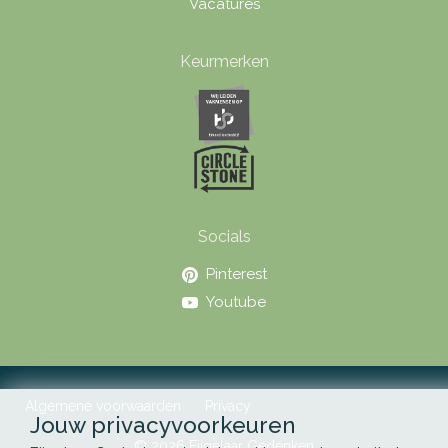
Vacatures
Keurmerken
Socials
Pinterest
Youtube
Algemene voorwaarden
Privacy
Jouw privacyvoorkeuren
© 2026 Eijgelaar Gedenken