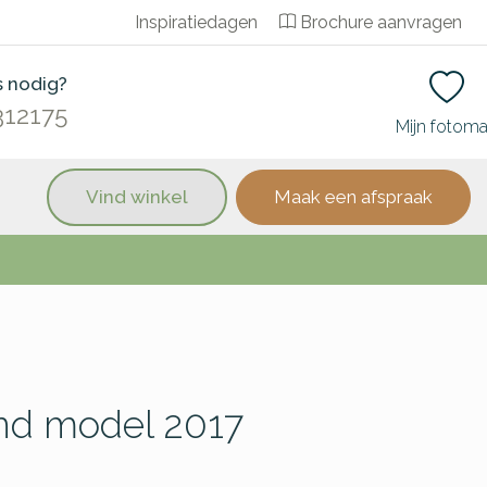
Inspiratiedagen
Brochure aanvragen
s nodig?
312175
Mijn fotom
Vind winkel
Maak een afspraak
nd model 2017