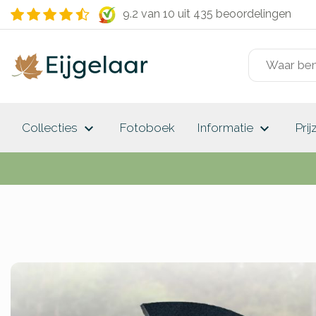
9.2 van 10
uit 435 beoordelingen
keyboard_arrow_down
keyboard_arrow_down
Collecties
Fotoboek
Informatie
Prij