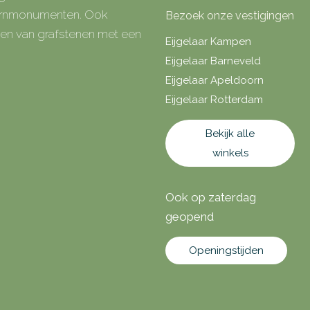
 urnmonumenten. Ook
Bezoek onze vestigingen
rken van grafstenen met een
Eijgelaar Kampen
Eijgelaar Barneveld
Eijgelaar Apeldoorn
Eijgelaar Rotterdam
Bekijk alle
winkels
Ook op zaterdag
geopend
Openingstijden