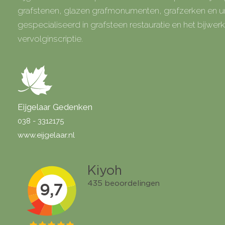
grafstenen, glazen grafmonumenten, grafzerken en
gespecialiseerd in grafsteen restauratie en het bijwe
vervolginscriptie.
Eijgelaar Gedenken
038 - 3312175
www.eijgelaar.nl