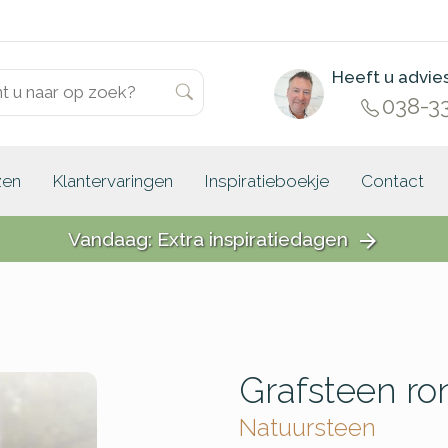
Heeft u advie
038-3
zen
Klantervaringen
Inspiratieboekje
Contact
Vandaag: Extra inspiratiedagen
arrow_forward
Grafsteen ro
Natuursteen