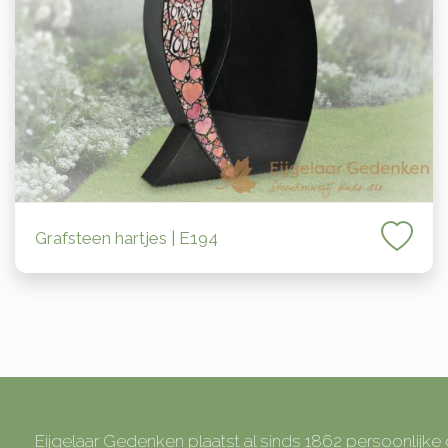
Grafsteen hartjes | E194
Eijgelaar Gedenken plaatst al sinds 1862 persoonlijk