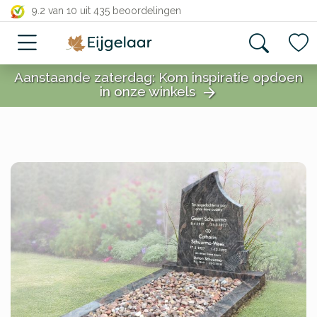
close
9.2 van 10
uit 435 beoordelingen
Aanstaande zaterdag: Kom inspiratie opdoen
in onze winkels
arrow_forward
close