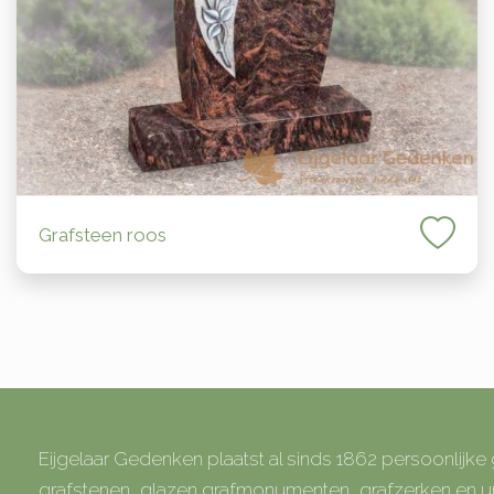
Grafsteen roos
Eijgelaar Gedenken plaatst al sinds 1862 persoonlijk
grafstenen, glazen grafmonumenten, grafzerken en