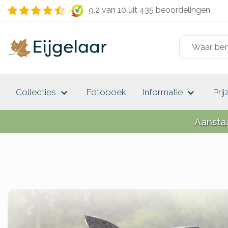
9.2 van 10
uit 435 beoordelingen
keyboard_arrow_down
keyboard_arrow_down
Collecties
Fotoboek
Informatie
Prij
Aansta