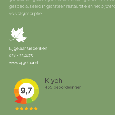
gespecialiseerd in grafsteen restauratie en het bijwe
vervolginscriptie.
Eijgelaar Gedenken
038 - 3312175
www.eijgelaar.nl