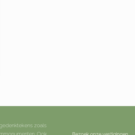
e gedenktekens zoals
 urnmonumenten. Ook
Bezoek onze vestigingen