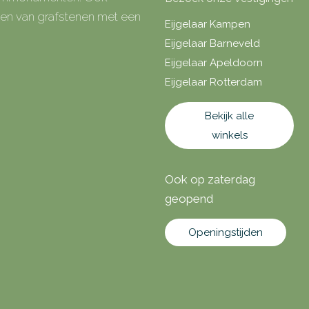
rken van grafstenen met een
Eijgelaar Kampen
Eijgelaar Barneveld
Eijgelaar Apeldoorn
Eijgelaar Rotterdam
Bekijk alle
winkels
Ook op zaterdag
geopend
Openingstijden