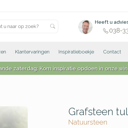
Heeft u advie
038-3
zen
Klantervaringen
Inspiratieboekje
Contact
ande zaterdag: Kom inspiratie opdoen in onze win
Grafsteen tul
Natuursteen