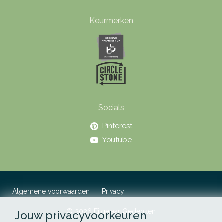
Keurmerken
Socials
Pinterest
Youtube
Algemene voorwaarden
Privacy
© 2026 Eijgelaar Gedenken
Jouw privacyvoorkeuren