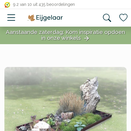
close
9.2 van 10
uit 435 beoordelingen
Aanstaande zaterdag: Kom inspiratie opdoen
in onze winkels
arrow_forward
close