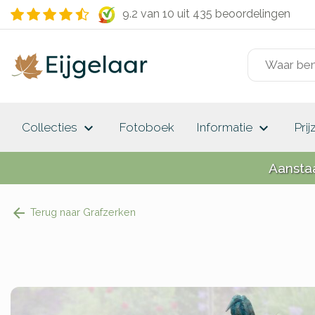
9.2 van 10
uit 435 beoordelingen
keyboard_arrow_down
keyboard_arrow_down
Collecties
Fotoboek
Informatie
Prij
Aansta
Terug naar Grafzerken