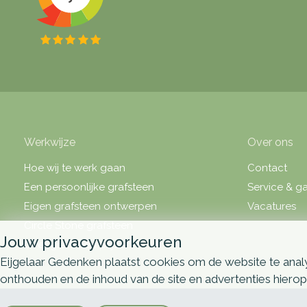
Werkwijze
Over ons
Hoe wij te werk gaan
Contact
Een persoonlijke grafsteen
Service & ga
Eigen grafsteen ontwerpen
Vacatures
Circle Stone grafsteen
Jouw privacyvoorkeuren
Over grafsteen prijzen
Eijgelaar Gedenken plaatst cookies om de website te analy
onthouden en de inhoud van de site en advertenties hiero