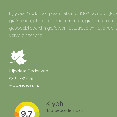
Eijgelaar Gedenken plaatst al sinds 1862 persoonlijk
grafstenen, glazen grafmonumenten, grafzerken en
gespecialiseerd in grafsteen restauratie en het bijwe
vervolginscriptie.
Eijgelaar Gedenken
038 - 3312175
www.eijgelaar.nl