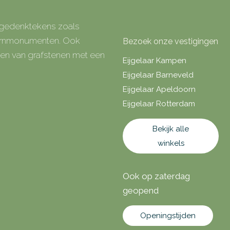
e gedenktekens zoals
 urnmonumenten. Ook
Bezoek onze vestigingen
rken van grafstenen met een
Eijgelaar Kampen
Eijgelaar Barneveld
Eijgelaar Apeldoorn
Eijgelaar Rotterdam
Bekijk alle
winkels
Ook op zaterdag
geopend
Openingstijden