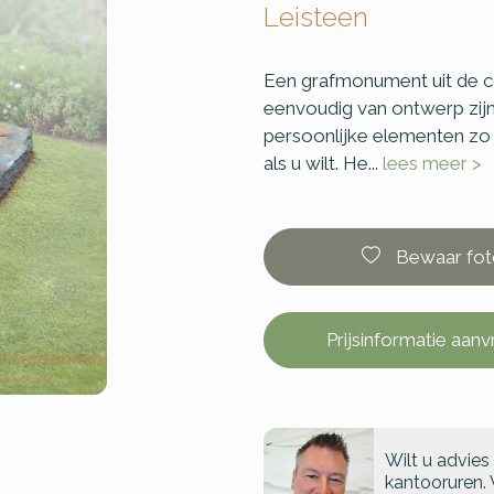
Leisteen
Een grafmonument uit de col
eenvoudig van ontwerp zijn
persoonlijke elementen z
als u wilt. He...
lees meer >
Bewaar fot
Prijsinformatie aan
Wilt u advies
kantooruren. 