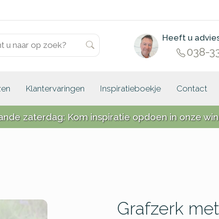
Heeft u advie
038-3
zen
Klantervaringen
Inspiratieboekje
Contact
ande zaterdag: Kom inspiratie opdoen in onze win
Grafzerk met