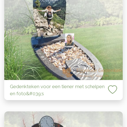
Gedenkteken voor een tiener met schelpen
en foto&#039;s