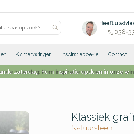
Heeft u advie
038-3
zen
Klantervaringen
Inspiratieboekje
Contact
ande zaterdag: Kom inspiratie opdoen in onze win
Klassiek gr
Natuursteen