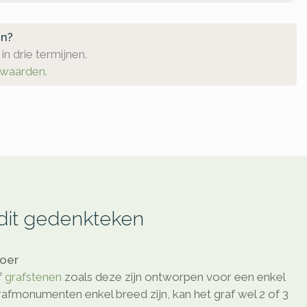
en?
in drie termijnen.
rwaarden.
 dit gedenkteken
loer
f
grafstenen
zoals deze zijn ontworpen voor een enkel
afmonumenten enkel breed zijn, kan het graf wel 2 of 3