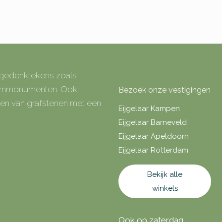
e gedenktekens zoals
 urnmonumenten. Ook
Bezoek onze vestigingen
rken van grafstenen met een
Eijgelaar Kampen
Eijgelaar Barneveld
Eijgelaar Apeldoorn
Eijgelaar Rotterdam
Bekijk alle
winkels
Ook op zaterdag