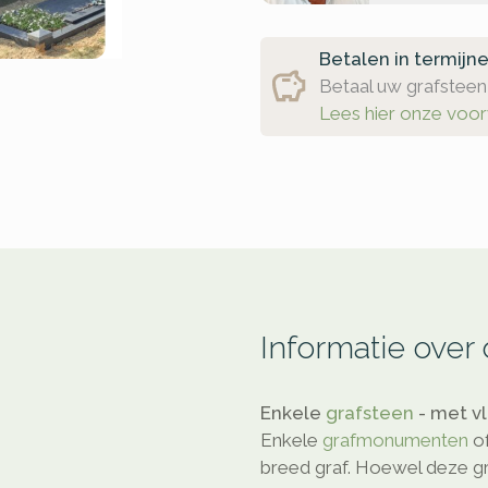
Betalen in termijn
Betaal uw grafsteen 
Lees hier onze voo
Informatie over
Enkele
grafsteen
- met v
Enkele
grafmonumenten
o
breed graf. Hoewel deze gr