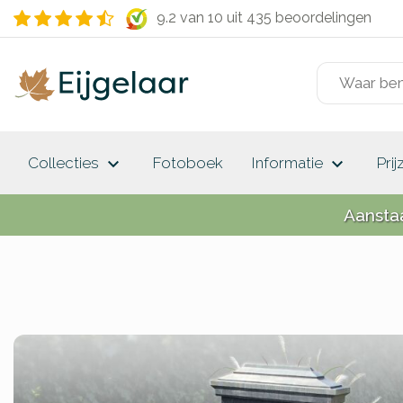
9.2 van 10
uit 435 beoordelingen
keyboard_arrow_down
keyboard_arrow_down
Collecties
Fotoboek
Informatie
Prij
Aansta