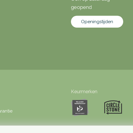
geopend
Openingstijden
Keurmerken
rantie