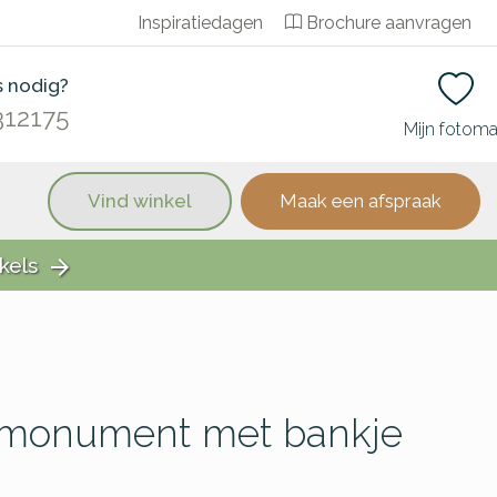
Inspiratiedagen
Brochure aanvragen
s nodig?
312175
Mijn fotom
Vind winkel
Maak een afspraak
kels
arrow_forward
afmonument met bankje