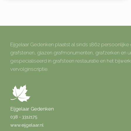
Eijgelaar Gedenken plaatst al sinds 1862 persoonlijk
grafstenen, glazen grafmonumenten, grafzerken en
gespecialiseerd in grafsteen restauratie en het bijwe
vervolginscriptie.
Eijgelaar Gedenken
038 - 3312175
www.eijgelaar.nl