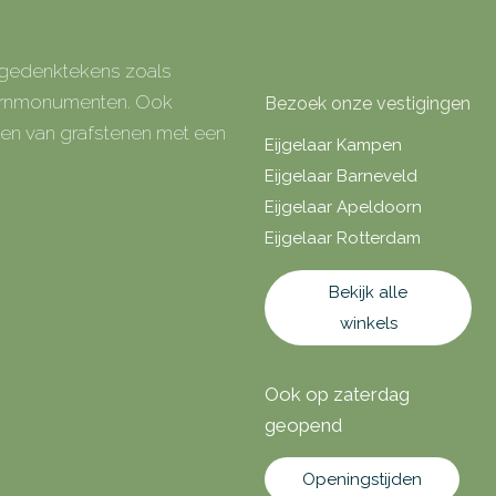
e gedenktekens zoals
 urnmonumenten. Ook
Bezoek onze vestigingen
rken van grafstenen met een
Eijgelaar Kampen
Eijgelaar Barneveld
Eijgelaar Apeldoorn
Eijgelaar Rotterdam
Bekijk alle
winkels
Ook op zaterdag
geopend
Openingstijden