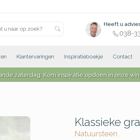
Heeft u advie
038-3
zen
Klantervaringen
Inspiratieboekje
Contact
ande zaterdag: Kom inspiratie opdoen in onze win
Klassieke gr
Natuursteen