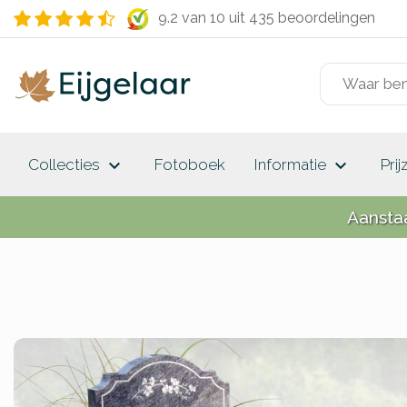
9.2 van 10
uit 435 beoordelingen
keyboard_arrow_down
keyboard_arrow_down
Collecties
Fotoboek
Informatie
Prij
Aansta