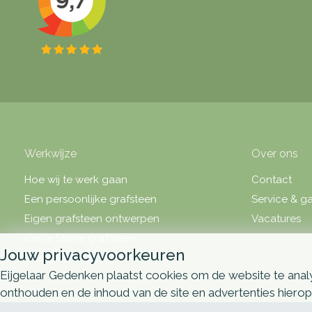
Werkwijze
Over ons
Hoe wij te werk gaan
Contact
Een persoonlijke grafsteen
Service & ga
Eigen grafsteen ontwerpen
Vacatures
Circle Stone grafsteen
Jouw privacyvoorkeuren
Over grafsteen prijzen
Eijgelaar Gedenken plaatst cookies om de website te analy
onthouden en de inhoud van de site en advertenties hiero