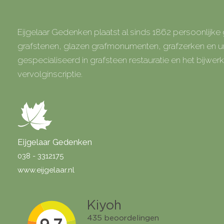
Eijgelaar Gedenken plaatst al sinds 1862 persoonlijk
grafstenen, glazen grafmonumenten, grafzerken en
gespecialiseerd in grafsteen restauratie en het bijwe
vervolginscriptie.
Eijgelaar Gedenken
038 - 3312175
www.eijgelaar.nl