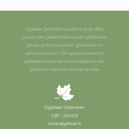
Eijgelaar Gedenken plaatst al sinds 1862
persoonlijke gedenktekens zoals grafstenen,
glazen grafmonumenten, grafzerken en
urnmonumenten. Ook gespecialiseerd in
grafsteen restauratie en het bijwerken van
grafstenen met een vervolginscriptie.
Eijgelaar Gedenken
038 - 3312175
www.eijgelaar.nl