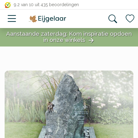
close
9.2 van 10
uit 435 beoordelingen
Aanstaande zaterdag: Kom inspiratie opdoen
in onze winkels
arrow_forward
close