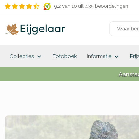
9.2 van 10
uit 435 beoordelingen
keyboard_arrow_down
keyboard_arrow_down
Collecties
Fotoboek
Informatie
Prij
Aansta