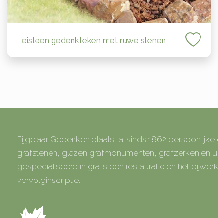
Leisteen gedenkteken met ruwe stenen
Eijgelaar Gedenken plaatst al sinds 1862 persoonlijk
grafstenen, glazen grafmonumenten, grafzerken en
gespecialiseerd in grafsteen restauratie en het bijwe
vervolginscriptie.