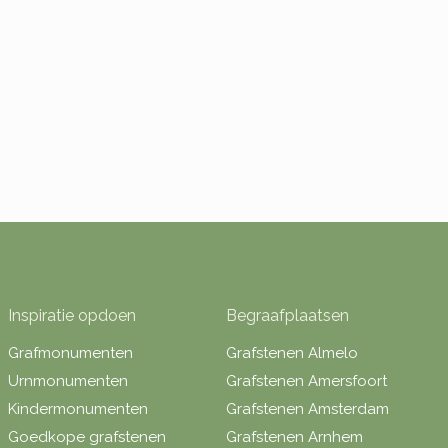
Inspiratie opdoen
Begraafplaatsen
Grafmonumenten
Grafstenen Almelo
Urnmonumenten
Grafstenen Amersfoort
Kindermonumenten
Grafstenen Amsterdam
Goedkope grafstenen
Grafstenen Arnhem