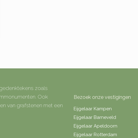
e gedenktekens zoals
 urnmonumenten. Ook
Bezoek onze vestigingen
rken van grafstenen met een
Eijgelaar Kampen
Eijgelaar Barneveld
Eijgelaar Apeldoorn
Eijgelaar Rotterdam