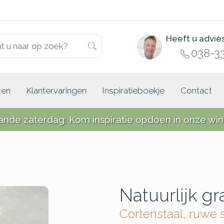
Heeft u advie
038-3
zen
Klantervaringen
Inspiratieboekje
Contact
ande zaterdag: Kom inspiratie opdoen in onze win
Natuurlijk 
Cortenstaal, ruwe 