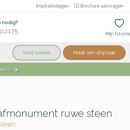
Inspiratiedagen
Brochure aanvragen
s nodig?
312175
Mijn fotom
Vind winkel
Maak een afspraak
kels
arrow_forward
grafmonument ruwe steen
steen