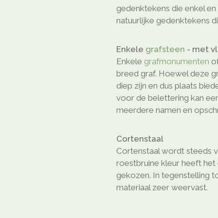
gedenktekens die enkel en a
natuurlijke gedenktekens di
Enkele
grafsteen
- met v
Enkele
grafmonumenten
o
breed graf. Hoewel deze gr
diep zijn en dus plaats bie
voor de belettering kan ee
meerdere namen en opschri
Cortenstaal
Cortenstaal wordt steeds 
roestbruine kleur heeft he
gekozen. In tegenstelling t
materiaal zeer weervast.