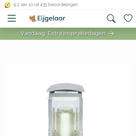
close
9.2 van 10
uit 435 beoordelingen
Vandaag: Extra inspiratiedagen
arrow_forward
close