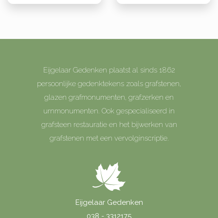
Eijgelaar Gedenken plaatst al sinds 1862
persoonlijke gedenktekens zoals grafstenen,
glazen grafmonumenten, grafzerken en
urnmonumenten. Ook gespecialiseerd in
grafsteen restauratie en het bijwerken van
grafstenen met een vervolginscriptie.
Eijgelaar Gedenken
038 - 3312175