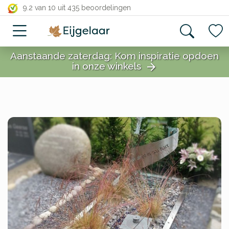
close
9.2 van 10
uit 435 beoordelingen
Aanstaande zaterdag: Kom inspiratie opdoen
in onze winkels
arrow_forward
close