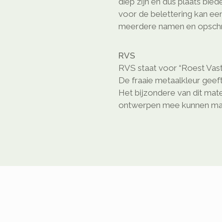
diep zijn en dus plaats bie
voor de belettering kan ee
meerdere namen en opschri
RVS
RVS staat voor “Roest Vast
De fraaie metaalkleur geeft
Het bijzondere van dit mate
ontwerpen mee kunnen ma