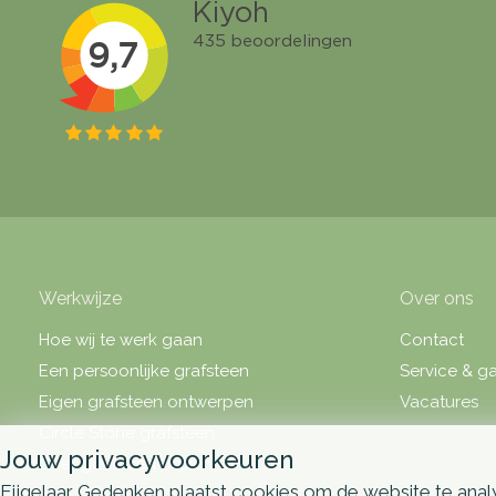
Werkwijze
Over ons
Hoe wij te werk gaan
Contact
Een persoonlijke grafsteen
Service & ga
Eigen grafsteen ontwerpen
Vacatures
Circle Stone grafsteen
Jouw privacyvoorkeuren
Over grafsteen prijzen
Eijgelaar Gedenken plaatst cookies om de website te analy