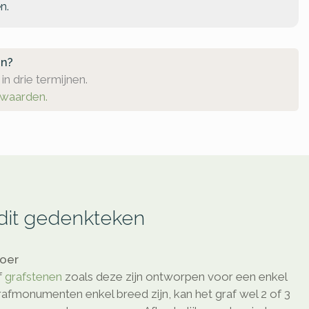
n.
en?
in drie termijnen.
rwaarden.
 dit gedenkteken
loer
f
grafstenen
zoals deze zijn ontworpen voor een enkel
afmonumenten enkel breed zijn, kan het graf wel 2 of 3