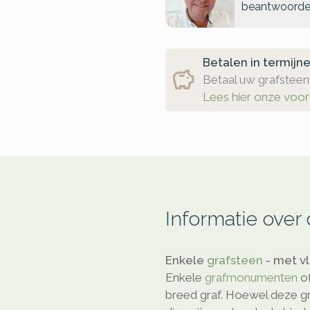
beantwoorde
Betalen in termijn
Betaal uw grafsteen 
Lees hier onze voo
Informatie over
Enkele
grafsteen
- met v
Enkele
grafmonumenten
o
breed graf. Hoewel deze gr