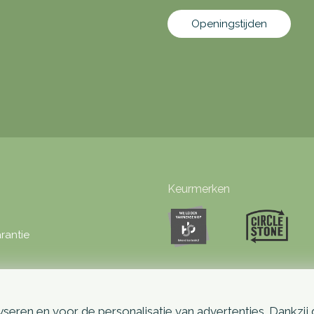
Openingstijden
Keurmerken
rantie
seren en voor de personalisatie van advertenties. Dankzij