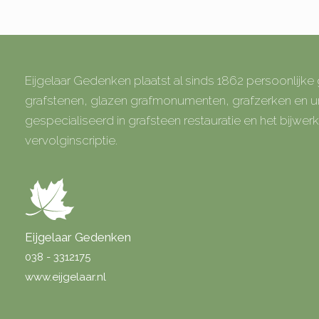
Eijgelaar Gedenken plaatst al sinds 1862 persoonlijk
grafstenen, glazen grafmonumenten, grafzerken en
gespecialiseerd in grafsteen restauratie en het bijwe
vervolginscriptie.
Eijgelaar Gedenken
038 - 3312175
www.eijgelaar.nl