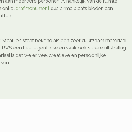
den aan meerdere personen. Afhankelijk van de ruimte
n enkel
grafmonument
dus prima plaats bieden aan
ften.
 Staal” en staat bekend als een zeer duurzaam materiaal.
 RVS een heel eigentijdse en vaak ook stoere uitstraling.
riaal is dat we er veel creatieve en persoonlijke
ken.