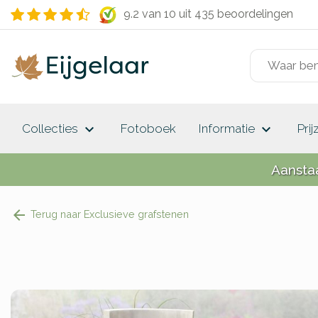
9.2 van 10
uit 435 beoordelingen
keyboard_arrow_down
keyboard_arrow_down
Collecties
Fotoboek
Informatie
Prij
Aansta
Terug naar Exclusieve grafstenen