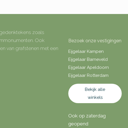
e gedenktekens zoals
 urnmonumenten. Ook
Bezoek onze vestigingen
rken van grafstenen met een
Eijgelaar Kampen
Eijgelaar Barneveld
Eijgelaar Apeldoorn
Eijgelaar Rotterdam
Bekijk alle
winkels
Ook op zaterdag
geopend