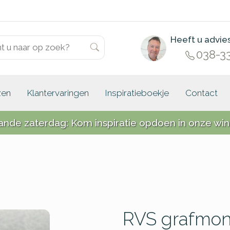
Heeft u advie
038-3
zen
Klantervaringen
Inspiratieboekje
Contact
ande zaterdag: Kom inspiratie opdoen in onze win
RVS grafmo