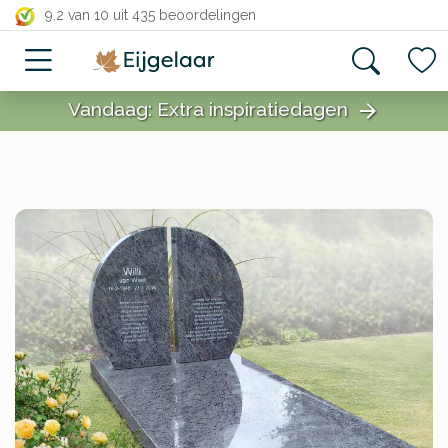
close
9.2 van 10
uit 435 beoordelingen
Vandaag: Extra inspiratiedagen
arrow_forward
close