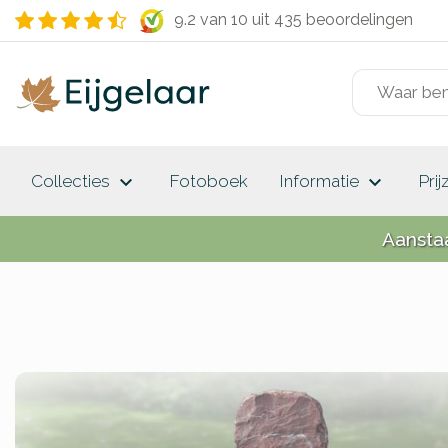
9.2 van 10
uit 435 beoordelingen
keyboard_arrow_down
keyboard_arrow_down
Collecties
Fotoboek
Informatie
Prij
Aansta