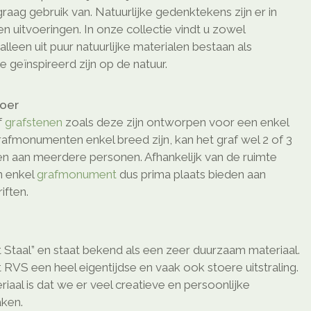
aag gebruik van. Natuurlijke gedenktekens zijn er in
n uitvoeringen. In onze collectie vindt u zowel
lleen uit puur natuurlijke materialen bestaan als
e geïnspireerd zijn op de natuur.
loer
f
grafstenen
zoals deze zijn ontworpen voor een enkel
afmonumenten enkel breed zijn, kan het graf wel 2 of 3
den aan meerdere personen. Afhankelijk van de ruimte
n enkel
grafmonument
dus prima plaats bieden aan
ften.
 Staal” en staat bekend als een zeer duurzaam materiaal.
 RVS een heel eigentijdse en vaak ook stoere uitstraling.
riaal is dat we er veel creatieve en persoonlijke
ken.