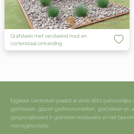
Grafsteen met versteend hout en
cortenstaal omranding
Eijgelaar Gedenken plaatst al sinds 1862 persoonlijk
grafstenen, glazen grafmonumenten, grafzerken en
gespecialiseerd in grafsteen restauratie en het bijwe
vervolginscriptie.