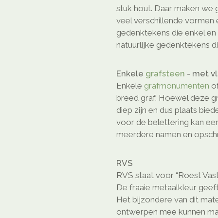
stuk hout. Daar maken we gr
veel verschillende vormen e
gedenktekens die enkel en a
natuurlijke gedenktekens di
Enkele
grafsteen
- met v
Enkele
grafmonumenten
o
breed graf. Hoewel deze gr
diep zijn en dus plaats bie
voor de belettering kan ee
meerdere namen en opschri
RVS
RVS staat voor “Roest Vast
De fraaie metaalkleur geeft
Het bijzondere van dit mate
ontwerpen mee kunnen ma