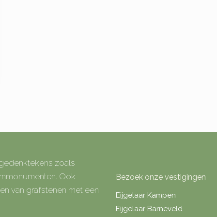
e gedenktekens zoals
 urnmonumenten. Ook
Bezoek onze vestigingen
rken van grafstenen met een
Eijgelaar Kampen
Eijgelaar Barneveld