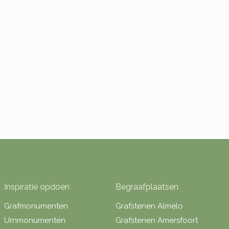
Inspiratie opdoen
Begraafplaatsen
Grafmonumenten
Grafstenen Almelo
Urnmonumenten
Grafstenen Amersfoort