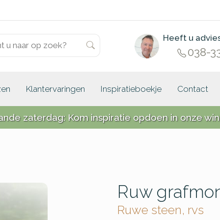
Heeft u advie
038-3
zen
Klantervaringen
Inspiratieboekje
Contact
ande zaterdag: Kom inspiratie opdoen in onze win
Ruw grafmo
Ruwe steen, rvs