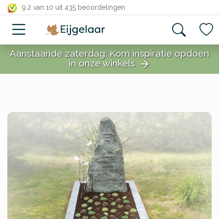
close
9.2 van 10
uit 435 beoordelingen
Aanstaande zaterdag: Kom inspiratie opdoen
in onze winkels
arrow_forward
close