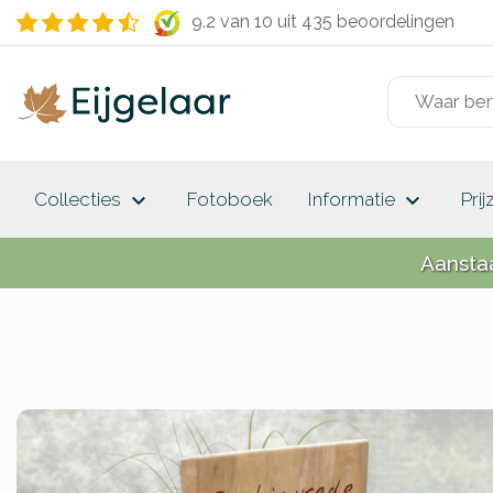
9.2 van 10
uit 435 beoordelingen
keyboard_arrow_down
keyboard_arrow_down
Collecties
Fotoboek
Informatie
Prij
Aansta