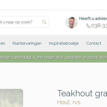
Heeft u advie
038-3
zen
Klantervaringen
Inspiratieboekje
Contact
ande zaterdag: Kom inspiratie opdoen in onze win
Teakhout gra
Hout, rvs