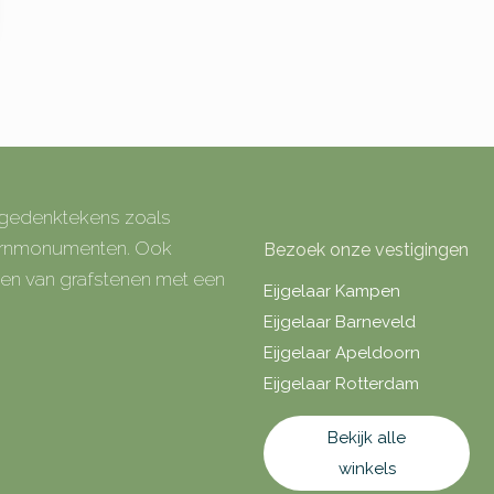
e gedenktekens zoals
 urnmonumenten. Ook
Bezoek onze vestigingen
rken van grafstenen met een
Eijgelaar Kampen
Eijgelaar Barneveld
Eijgelaar Apeldoorn
Eijgelaar Rotterdam
Bekijk alle
winkels