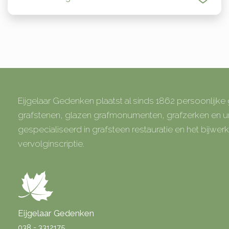
Eijgelaar Gedenken plaatst al sinds 1862 persoonlijk
grafstenen, glazen grafmonumenten, grafzerken en
gespecialiseerd in grafsteen restauratie en het bijwe
vervolginscriptie.
Eijgelaar Gedenken
038 - 3312175