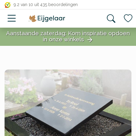
close
9.2 van 10
uit 435 beoordelingen
Aanstaande zaterdag: Kom inspiratie opdoen
in onze winkels
arrow_forward
close