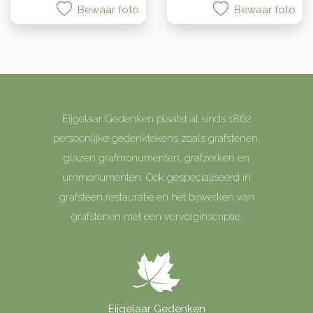
Bewaar foto
Bewaar foto
Eijgelaar Gedenken plaatst al sinds 1862
persoonlijke gedenktekens zoals grafstenen,
glazen grafmonumenten, grafzerken en
urnmonumenten. Ook gespecialiseerd in
grafsteen restauratie en het bijwerken van
grafstenen met een vervolginscriptie.
Eijgelaar Gedenken